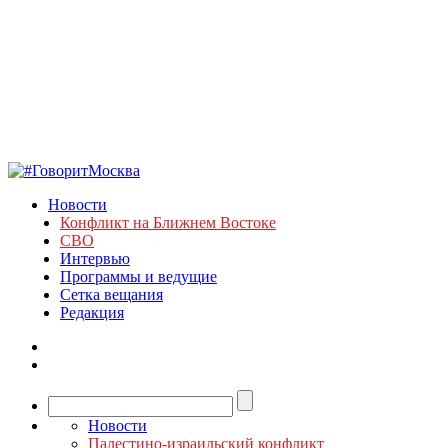
Новости
Конфликт на Ближнем Востоке
СВО
Интервью
Программы и ведущие
Сетка вещания
Редакция
Новости
Палестино-израильский конфликт