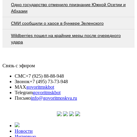
Одно государство отменило признание Южной Осетии и
Абхазии
СМИ сообщили о хаосе в бункере Зеленского
Wildberries пошел на крайние меры после очередного
удара
Связь с эфиром
СМС
+7 (925) 88-88-948
Звонок
+7 (495) 73-73-948
MAX
govoritmskbot
Telegram
govoritmskbot
Письмо
info@govoritmoskva.ru
Новости
Интервью