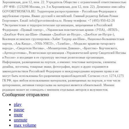
Хорошевская, дом 12, пом. 22. Учредитель Общество с ограниченной ответственностью
«РУ ФМ» (123298 Москва, ул. 3-я Хорошевская, дом 12, пом. 22). Доменное имя сайта
GOVORITMOSKVA.RU. Территория распространения – Российская Федерация и
зарубежные страны. Языки: русский и английский. Главный редактор Бабаян Роман
Георгиевич. Email: info@govoritmoskva.ru. Номер телефона: +7 (495) 950-62-26
*Экстремистские и террористические организации, запрещенные в Российской
Федерации: «Правый сектор», «Украинская повстанческая армия» (УПА), «ИГИЛ»,
«Джабхат Фатх аш-Шам» (бывшая «Джабхат ан-Нусра», «Джебхат ан-Нусра»),
Коалиция исламских группировок «Хайят Тахрир аш-Шам», Национал-Большевистская
партия, «Аль-Каида», «УНА-УНСО», «Талибан», «Меджлис крымско-татарского
народа», «Свидетели Иеговы», «Мизантропик Дивижн», «Братство» Корчинского,
«Артподготовка», Религиозная организация «Управленческий центр Свидетелей Иеговы
в России» и входящие в ее структуру местные религиозные организации.
Информация, размещенная на портале, а именно: текстовые материалы, элементы
дизайна, логотипы, товарные знаки, фотографии, видео и аудио охраняются
законодательством Российской Федерации и международными нормами права и не
могут быть использованы без разрешения правообладателей. Согласно ст.ст. 1274,1275
ГК РФ, при любом использовании материалов, размещенных на портале, в том числе
цитировании, активная гиперссылка на материал является обязательной. Мнение
редакции может не совпадать с мнением отдельных авторов и колумнистов.
Сообщение отправлено
play
pause
mute
unmute
max volume