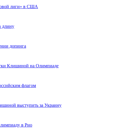
товой лиги» в США
в длину
ении допинга
летки Клишиной на Олимпиаде
оссийским флагом
шиной выступить за Украину
Олимпиаду в Рио