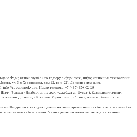
дано Федеральной службой по надзору в сфере связи, информационных технологий и
сква, ул. 3-я Хорошевская, дом 12, пом. 22). Доменное имя сайта
 info@govoritmoskva.ru. Номер телефона: +7 (495) 950-62-26
ш-Шам» (бывшая «Джабхат ан-Нусра», «Джебхат ан-Нусра»), Коалиция исламских
изантропик Дивижн», «Братство» Корчинского, «Артподготовка», Религиозная
ссийской Федерации и международными нормами права и не могут быть использованы без
материал является обязательной. Мнение редакции может не совпадать с мнением