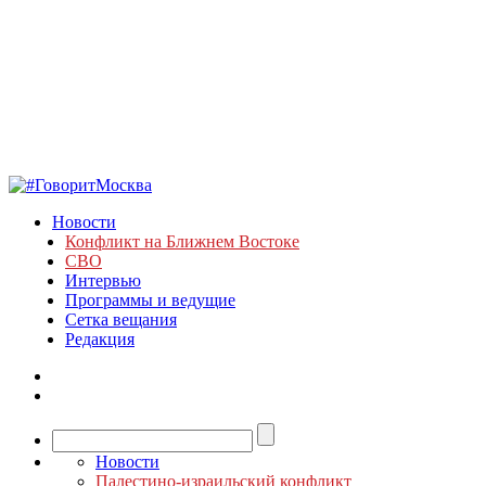
Новости
Конфликт на Ближнем Востоке
СВО
Интервью
Программы и ведущие
Сетка вещания
Редакция
Новости
Палестино-израильский конфликт