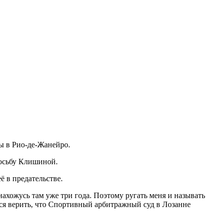
ы в Рио-де-Жанейро.
росьбу Клишиной.
ё в предательстве.
нахожусь там уже три года. Поэтому ругать меня и называть
тся верить, что Спортивный арбитражный суд в Лозанне