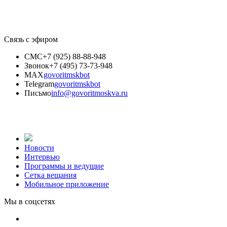
Связь с эфиром
СМС
+7 (925) 88-88-948
Звонок
+7 (495) 73-73-948
MAX
govoritmskbot
Telegram
govoritmskbot
Письмо
info@govoritmoskva.ru
Новости
Интервью
Программы и ведущие
Сетка вещания
Мобильное приложение
Мы в соцсетях