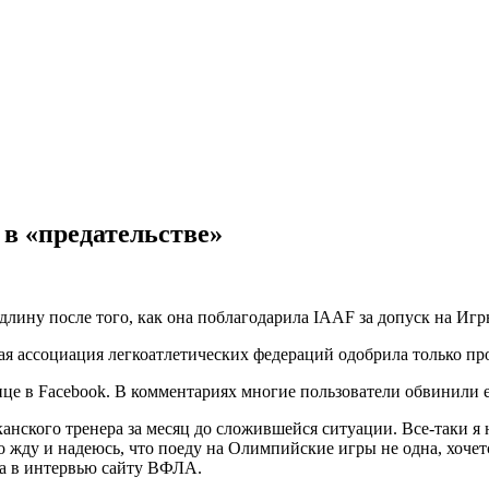
в «предательстве»
лину после того, как она поблагодарила IAAF за допуск на Игр
я ассоциация легкоатлетических федераций одобрила только п
ице в Facebook. В комментариях многие пользователи обвинили е
анского тренера за месяц до сложившейся ситуации. Все-таки я 
о жду и надеюсь, что поеду на Олимпийские игры не одна, хоче
на в интервью сайту ВФЛА.