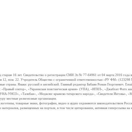
ше 16 лет. Свидетельство о регистрации СМИ Эл № 77-64961 от 04 марта 2016 года вы
ом 12, пом. 22. Учредитель Общество с ограниченной ответственностью «РУ ФМ» (123298 Мо
траны. Языки: русский и английский. Главный редактор Бабаян Роман Георгиевич. Email:
и: «Правый сектор», «Украинская повстанческая армия» (УПА), «ИГИЛ», «Джабхат Фатх а
«УНА-УНСО», «Талибан», «Меджлис крымско-татарского народа», «Свидетели Иеговы», «М
туру местные религиозные организации.
, логотипы, товарные знаки, фотографии, видео и аудио охраняются законодательством Ро
и материалов, размещенных на портале, в том числе цитировании, активная гиперссылка на 