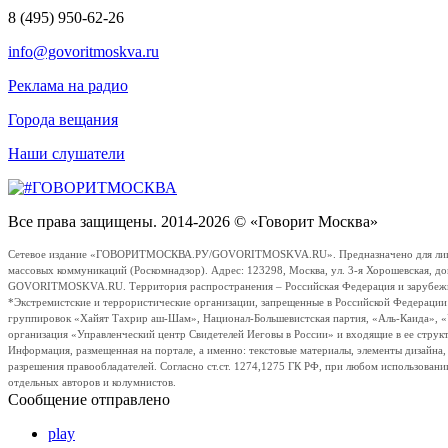
8 (495) 950-62-26
info@govoritmoskva.ru
Реклама на радио
Города вещания
Наши слушатели
Все права защищены. 2014-2026 © «Говорит Москва»
Сетевое издание «ГОВОРИТМОСКВА.РУ/GOVORITMOSKVA.RU». Предназначено для лиц стар
массовых коммуникаций (Роскомнадзор). Адрес: 123298, Москва, ул. 3-я Хорошевская, д
GOVORITMOSKVA.RU. Территория распространения – Российская Федерация и зарубежные с
*Экстремистские и террористические организации, запрещенные в Российской Федераци
группировок «Хайят Тахрир аш-Шам», Национал-Большевистская партия, «Аль-Каида», 
организация «Управленческий центр Свидетелей Иеговы в России» и входящие в ее струк
Информация, размещенная на портале, а именно: текстовые материалы, элементы дизайна
разрешения правообладателей. Согласно ст.ст. 1274,1275 ГК РФ, при любом использовани
отдельных авторов и колумнистов.
Сообщение отправлено
play