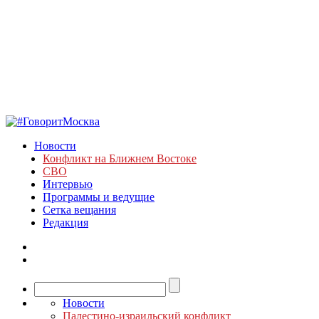
Новости
Конфликт на Ближнем Востоке
СВО
Интервью
Программы и ведущие
Сетка вещания
Редакция
Новости
Палестино-израильский конфликт