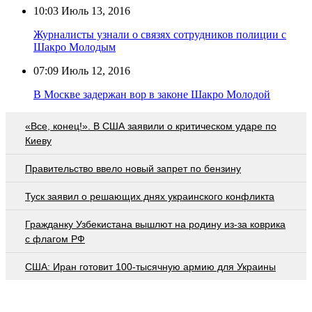
10:03
Июль 13, 2016
Журналисты узнали о связях сотрудников полиции с
Шакро Молодым
07:09
Июль 12, 2016
В Москве задержан вор в законе Шакро Молодой
«Все, конец!». В США заявили о критическом ударе по
Киеву
Правительство ввело новый запрет по бензину
Туск заявил о решающих днях украинского конфликта
Гражданку Узбекистана вышлют на родину из-за коврика
с флагом РФ
США: Иран готовит 100-тысячную армию для Украины