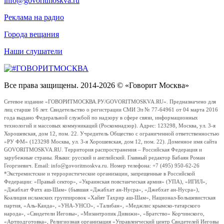
info@govoritmoskva.ru
Реклама на радио
Города вещания
Наши слушатели
Все права защищены. 2014-2026 © «Говорит Москва»
Сетевое издание «ГОВОРИТМОСКВА.РУ/GOVORITMOSKVA.RU». Предназначено для
лиц старше 16 лет. Свидетельство о регистрации СМИ Эл № 77-64961 от 04 марта 2016
года выдано Федеральной службой по надзору в сфере связи, информационных
технологий и массовых коммуникаций (Роскомнадзор). Адрес: 123298, Москва, ул. 3-я
Хорошевская, дом 12, пом. 22. Учредитель Общество с ограниченной ответственностью
«РУ ФМ» (123298 Москва, ул. 3-я Хорошевская, дом 12, пом. 22). Доменное имя сайта
GOVORITMOSKVA.RU. Территория распространения – Российская Федерация и
зарубежные страны. Языки: русский и английский. Главный редактор Бабаян Роман
Георгиевич. Email: info@govoritmoskva.ru. Номер телефона: +7 (495) 950-62-26
*Экстремистские и террористические организации, запрещенные в Российской
Федерации: «Правый сектор», «Украинская повстанческая армия» (УПА), «ИГИЛ»,
«Джабхат Фатх аш-Шам» (бывшая «Джабхат ан-Нусра», «Джебхат ан-Нусра»),
Коалиция исламских группировок «Хайят Тахрир аш-Шам», Национал-Большевистская
партия, «Аль-Каида», «УНА-УНСО», «Талибан», «Меджлис крымско-татарского
народа», «Свидетели Иеговы», «Мизантропик Дивижн», «Братство» Корчинского,
«Артподготовка», Религиозная организация «Управленческий центр Свидетелей Иеговы