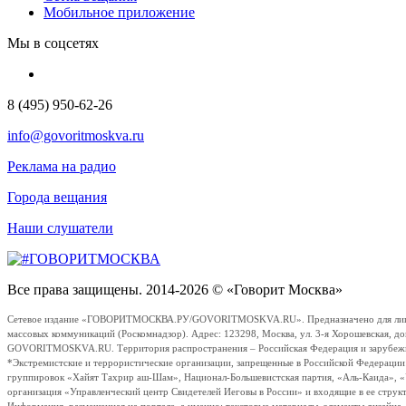
Мобильное приложение
Мы в соцсетях
8 (495) 950-62-26
info@govoritmoskva.ru
Реклама на радио
Города вещания
Наши слушатели
Все права защищены. 2014-2026 © «Говорит Москва»
Сетевое издание «ГОВОРИТМОСКВА.РУ/GOVORITMOSKVA.RU». Предназначено для лиц стар
массовых коммуникаций (Роскомнадзор). Адрес: 123298, Москва, ул. 3-я Хорошевская, д
GOVORITMOSKVA.RU. Территория распространения – Российская Федерация и зарубежные с
*Экстремистские и террористические организации, запрещенные в Российской Федераци
группировок «Хайят Тахрир аш-Шам», Национал-Большевистская партия, «Аль-Каида», 
организация «Управленческий центр Свидетелей Иеговы в России» и входящие в ее струк