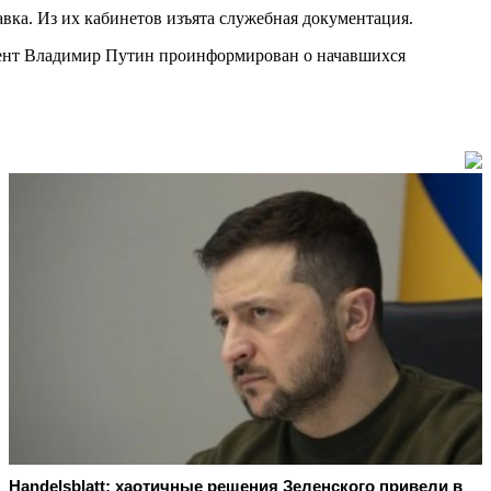
вка. Из их кабинетов изъята служебная документация.
дент Владимир Путин проинформирован о начавшихся
Handelsblatt: хаотичные решения Зеленского привели в