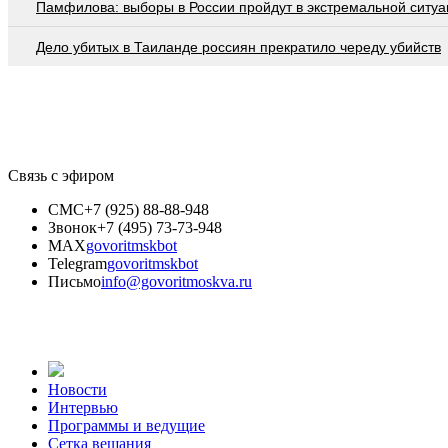
Памфилова: выборы в России пройдут в экстремальной ситуа
Дело убитых в Таиланде россиян прекратило череду убийств
Связь с эфиром
СМС
+7 (925) 88-88-948
Звонок
+7 (495) 73-73-948
MAX
govoritmskbot
Telegram
govoritmskbot
Письмо
info@govoritmoskva.ru
Новости
Интервью
Программы и ведущие
Сетка вещания