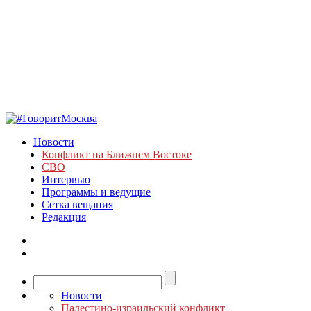
Новости
Конфликт на Ближнем Востоке
СВО
Интервью
Программы и ведущие
Сетка вещания
Редакция
Новости
Палестино-израильский конфликт