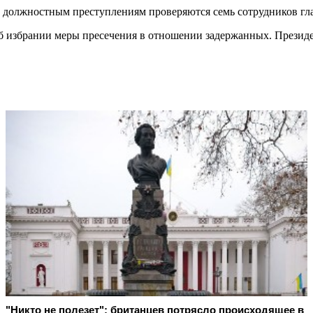
к должностным преступлениям проверяются семь сотрудников гла
б избрании меры пресечения в отношении задержанных. Прези
"Никто не полезет": британцев потрясло происходящее в