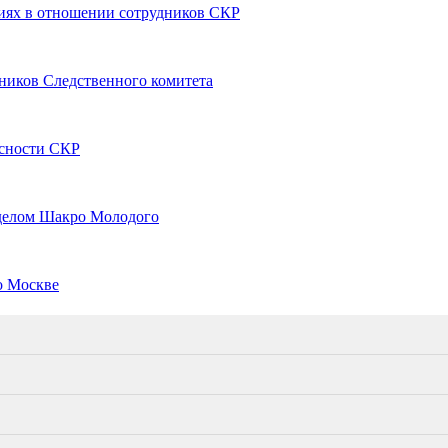
иях в отношении сотрудников СКР
ников Следственного комитета
асности СКР
 делом Шакро Молодого
о Москве