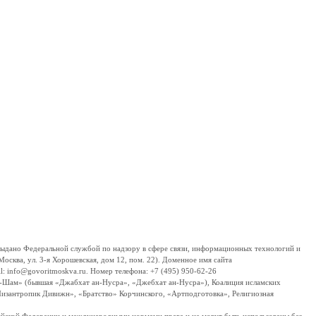
дано Федеральной службой по надзору в сфере связи, информационных технологий и
сква, ул. 3-я Хорошевская, дом 12, пом. 22). Доменное имя сайта
 info@govoritmoskva.ru. Номер телефона: +7 (495) 950-62-26
ш-Шам» (бывшая «Джабхат ан-Нусра», «Джебхат ан-Нусра»), Коалиция исламских
изантропик Дивижн», «Братство» Корчинского, «Артподготовка», Религиозная