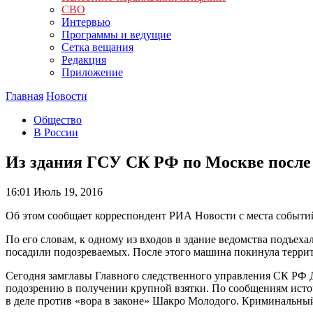
СВО
Интервью
Программы и ведущие
Сетка вещания
Редакция
Приложение
Главная
Новости
Общество
В России
Из здания ГСУ СК РФ по Москве после
16:01
Июль 19, 2016
Об этом сообщает корреспондент РИА Новости с места событи
По его словам, к одному из входов в здание ведомства подъех
посадили подозреваемых. После этого машина покинула терри
Сегодня замглавы Главного следственного управления СК РФ 
подозрению в получении крупной взятки. По сообщениям источ
в деле против «вора в законе» Шакро Молодого. Криминальный