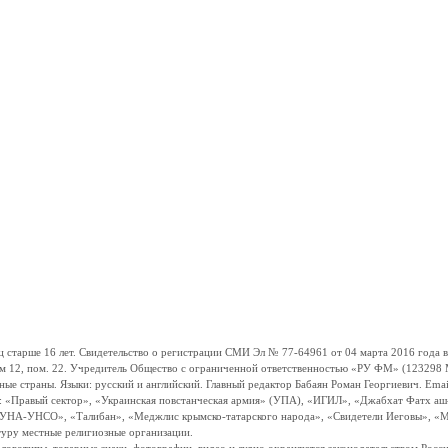
ше 16 лет. Свидетельство о регистрации СМИ Эл № 77-64961 от 04 марта 2016 года вы
ом 12, пом. 22. Учредитель Общество с ограниченной ответственностью «РУ ФМ» (123298 Мо
траны. Языки: русский и английский. Главный редактор Бабаян Роман Георгиевич. Email:
и: «Правый сектор», «Украинская повстанческая армия» (УПА), «ИГИЛ», «Джабхат Фатх а
«УНА-УНСО», «Талибан», «Меджлис крымско-татарского народа», «Свидетели Иеговы», «М
туру местные религиозные организации.