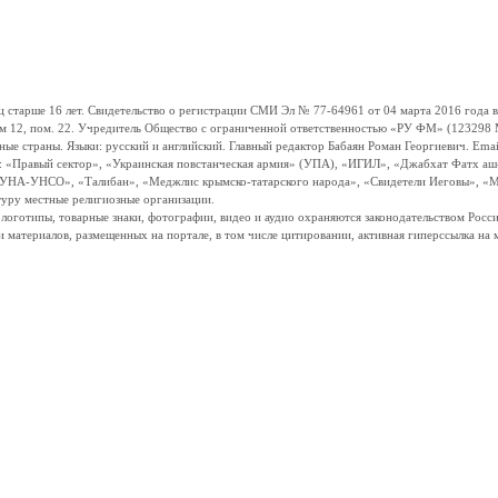
ше 16 лет. Свидетельство о регистрации СМИ Эл № 77-64961 от 04 марта 2016 года вы
ом 12, пом. 22. Учредитель Общество с ограниченной ответственностью «РУ ФМ» (123298 Мо
траны. Языки: русский и английский. Главный редактор Бабаян Роман Георгиевич. Email:
и: «Правый сектор», «Украинская повстанческая армия» (УПА), «ИГИЛ», «Джабхат Фатх а
«УНА-УНСО», «Талибан», «Меджлис крымско-татарского народа», «Свидетели Иеговы», «М
туру местные религиозные организации.
, логотипы, товарные знаки, фотографии, видео и аудио охраняются законодательством Ро
и материалов, размещенных на портале, в том числе цитировании, активная гиперссылка на 