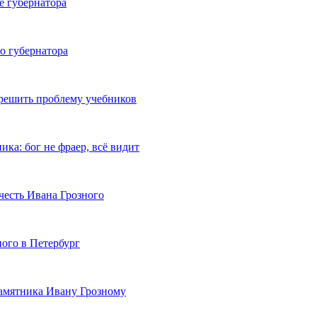
е губернатора
о губернатора
 решить проблему учебников
ка: бог не фраер, всё видит
честь Ивана Грозного
ного в Петербург
памятника Ивану Грозному