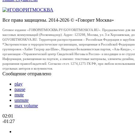
Все права защищены. 2014-2026 © «Говорит Москва»
Сетевое издание «ГОВОРИТМОСКВА.РУ/GOVORITMOSKVA.RU». Предназначено для лиц стар
массовых коммуникаций (Роскомнадзор). Адрес: 123298, Москва, ул. 3-я Хорошевская, д
GOVORITMOSKVA.RU. Территория распространения – Российская Федерация и зарубежные с
*Экстремистские и террористические организации, запрещенные в Российской Федераци
группировок «Хайят Тахрир аш-Шам», Национал-Большевистская партия, «Аль-Каида», 
организация «Управленческий центр Свидетелей Иеговы в России» и входящие в ее струк
Информация, размещенная на портале, а именно: текстовые материалы, элементы дизайна
разрешения правообладателей. Согласно ст.ст. 1274,1275 ГК РФ, при любом использовани
отдельных авторов и колумнистов.
Сообщение отправлено
play
pause
mute
unmute
max volume
02:01
-01:27