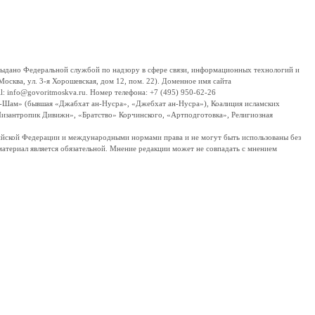
дано Федеральной службой по надзору в сфере связи, информационных технологий и
сква, ул. 3-я Хорошевская, дом 12, пом. 22). Доменное имя сайта
 info@govoritmoskva.ru. Номер телефона: +7 (495) 950-62-26
ш-Шам» (бывшая «Джабхат ан-Нусра», «Джебхат ан-Нусра»), Коалиция исламских
изантропик Дивижн», «Братство» Корчинского, «Артподготовка», Религиозная
ссийской Федерации и международными нормами права и не могут быть использованы без
материал является обязательной. Мнение редакции может не совпадать с мнением