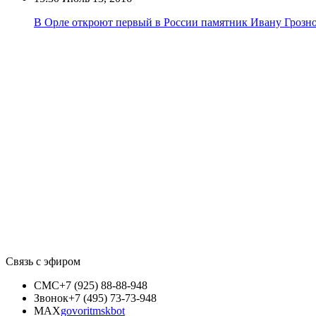
В Орле откроют первый в России памятник Ивану Грозн
Связь с эфиром
СМС
+7 (925) 88-88-948
Звонок
+7 (495) 73-73-948
MAX
govoritmskbot