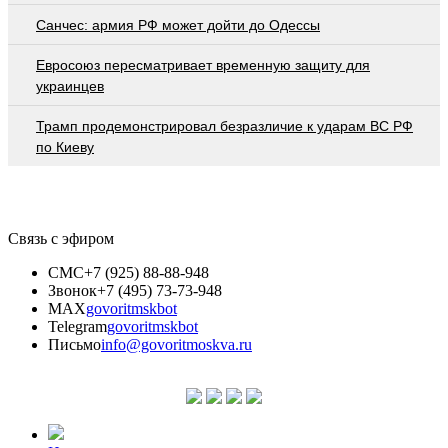
Санчес: армия РФ может дойти до Одессы
Евросоюз пересматривает временную защиту для
украинцев
Трамп продемонстрировал безразличие к ударам ВС РФ
по Киеву
Связь с эфиром
СМС
+7 (925) 88-88-948
Звонок
+7 (495) 73-73-948
MAX
govoritmskbot
Telegram
govoritmskbot
Письмо
info@govoritmoskva.ru