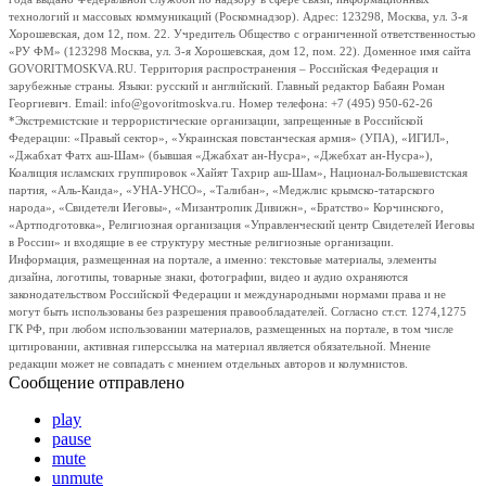
технологий и массовых коммуникаций (Роскомнадзор). Адрес: 123298, Москва, ул. 3-я
Хорошевская, дом 12, пом. 22. Учредитель Общество с ограниченной ответственностью
«РУ ФМ» (123298 Москва, ул. 3-я Хорошевская, дом 12, пом. 22). Доменное имя сайта
GOVORITMOSKVA.RU. Территория распространения – Российская Федерация и
зарубежные страны. Языки: русский и английский. Главный редактор Бабаян Роман
Георгиевич. Email: info@govoritmoskva.ru. Номер телефона: +7 (495) 950-62-26
*Экстремистские и террористические организации, запрещенные в Российской
Федерации: «Правый сектор», «Украинская повстанческая армия» (УПА), «ИГИЛ»,
«Джабхат Фатх аш-Шам» (бывшая «Джабхат ан-Нусра», «Джебхат ан-Нусра»),
Коалиция исламских группировок «Хайят Тахрир аш-Шам», Национал-Большевистская
партия, «Аль-Каида», «УНА-УНСО», «Талибан», «Меджлис крымско-татарского
народа», «Свидетели Иеговы», «Мизантропик Дивижн», «Братство» Корчинского,
«Артподготовка», Религиозная организация «Управленческий центр Свидетелей Иеговы
в России» и входящие в ее структуру местные религиозные организации.
Информация, размещенная на портале, а именно: текстовые материалы, элементы
дизайна, логотипы, товарные знаки, фотографии, видео и аудио охраняются
законодательством Российской Федерации и международными нормами права и не
могут быть использованы без разрешения правообладателей. Согласно ст.ст. 1274,1275
ГК РФ, при любом использовании материалов, размещенных на портале, в том числе
цитировании, активная гиперссылка на материал является обязательной. Мнение
редакции может не совпадать с мнением отдельных авторов и колумнистов.
Сообщение отправлено
play
pause
mute
unmute