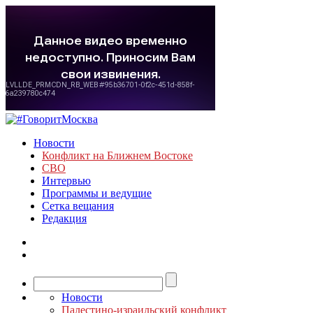
Новости
Конфликт на Ближнем Востоке
СВО
Интервью
Программы и ведущие
Сетка вещания
Редакция
Новости
Палестино-израильский конфликт