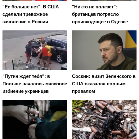
"Ее больше нет". В США
"Никто не полезет":
сделали тревожное
британцев потрясло
заявление о России
происходящее в Одессе
"Путин ждет тебя": в
Соскин: визит Зеленского в
Польше началось массовое
США оказался полным
избиение украинцев
провалом