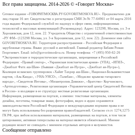
Все права защищены. 2014-2026 © «Говорит Москва»
Сетевое издание «ГОВОРИТМОСКВА.РУ/GOVORITMOSKVA.RU». Предназначено для
лиц старше 16 лет. Свидетельство о регистрации СМИ Эл № 77-64961 от 04 марта 2016
года выдано Федеральной службой по надзору в сфере связи, информационных
технологий и массовых коммуникаций (Роскомнадзор). Адрес: 123298, Москва, ул. 3-я
Хорошевская, дом 12, пом. 22. Учредитель Общество с ограниченной ответственностью
«РУ ФМ» (123298 Москва, ул. 3-я Хорошевская, дом 12, пом. 22). Доменное имя сайта
GOVORITMOSKVA.RU. Территория распространения – Российская Федерация и
зарубежные страны. Языки: русский и английский. Главный редактор Бабаян Роман
Георгиевич. Email: info@govoritmoskva.ru. Номер телефона: +7 (495) 950-62-26
*Экстремистские и террористические организации, запрещенные в Российской
Федерации: «Правый сектор», «Украинская повстанческая армия» (УПА), «ИГИЛ»,
«Джабхат Фатх аш-Шам» (бывшая «Джабхат ан-Нусра», «Джебхат ан-Нусра»),
Коалиция исламских группировок «Хайят Тахрир аш-Шам», Национал-Большевистская
партия, «Аль-Каида», «УНА-УНСО», «Талибан», «Меджлис крымско-татарского
народа», «Свидетели Иеговы», «Мизантропик Дивижн», «Братство» Корчинского,
«Артподготовка», Религиозная организация «Управленческий центр Свидетелей Иеговы
в России» и входящие в ее структуру местные религиозные организации.
Информация, размещенная на портале, а именно: текстовые материалы, элементы
дизайна, логотипы, товарные знаки, фотографии, видео и аудио охраняются
законодательством Российской Федерации и международными нормами права и не
могут быть использованы без разрешения правообладателей. Согласно ст.ст. 1274,1275
ГК РФ, при любом использовании материалов, размещенных на портале, в том числе
цитировании, активная гиперссылка на материал является обязательной. Мнение
редакции может не совпадать с мнением отдельных авторов и колумнистов.
Сообщение отправлено