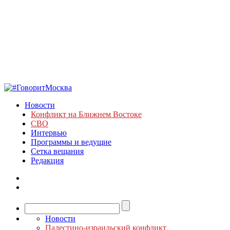
Новости
Конфликт на Ближнем Востоке
СВО
Интервью
Программы и ведущие
Сетка вещания
Редакция
Новости
Палестино-израильский конфликт