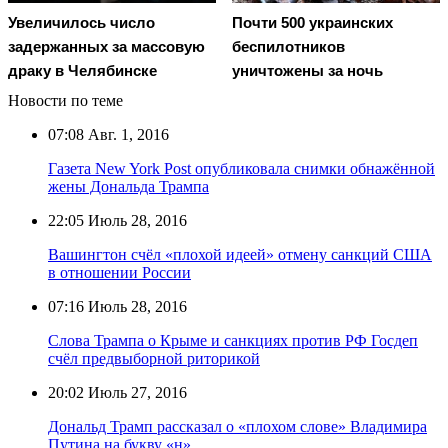
Увеличилось число
Почти 500 украинских
задержанных за массовую
беспилотников
драку в Челябинске
уничтожены за ночь
Новости по теме
07:08
Авг. 1, 2016
Газета New York Post опубликовала снимки обнажённой
жены Дональда Трампа
22:05
Июль 28, 2016
Вашингтон счёл «плохой идеей» отмену санкций США
в отношении России
07:16
Июль 28, 2016
Слова Трампа о Крыме и санкциях против РФ Госдеп
счёл предвыборной риторикой
20:02
Июль 27, 2016
Дональд Трамп рассказал о «плохом слове» Владимира
Путина на букву «н»