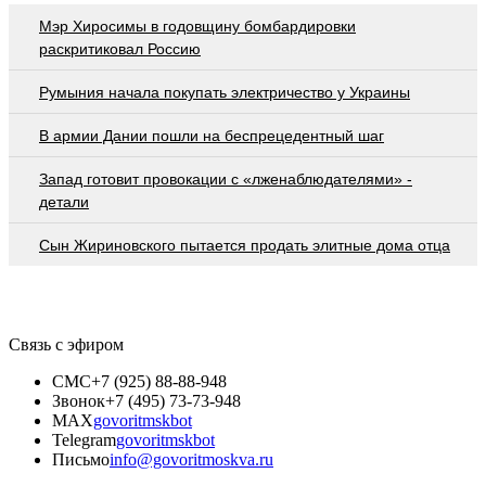
Мэр Хиросимы в годовщину бомбардировки
раскритиковал Россию
Румыния начала покупать электричество у Украины
В армии Дании пошли на беспрецедентный шаг
Запад готовит провокации с «лженаблюдателями» -
детали
Сын Жириновского пытается продать элитные дома отца
Связь с эфиром
СМС
+7 (925) 88-88-948
Звонок
+7 (495) 73-73-948
MAX
govoritmskbot
Telegram
govoritmskbot
Письмо
info@govoritmoskva.ru