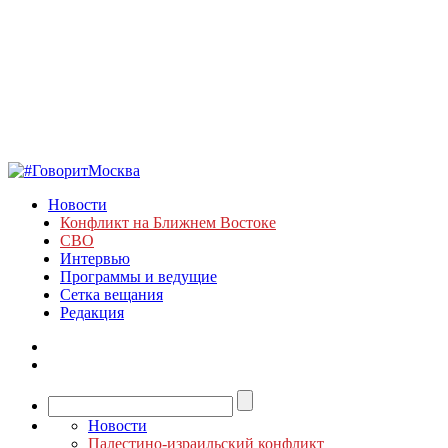
Новости
Конфликт на Ближнем Востоке
СВО
Интервью
Программы и ведущие
Сетка вещания
Редакция
Новости
Палестино-израильский конфликт