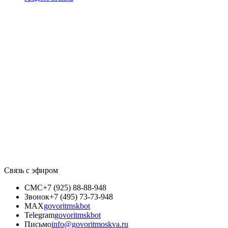
Связь с эфиром
СМС
+7 (925) 88-88-948
Звонок
+7 (495) 73-73-948
MAX
govoritmskbot
Telegram
govoritmskbot
Письмо
info@govoritmoskva.ru