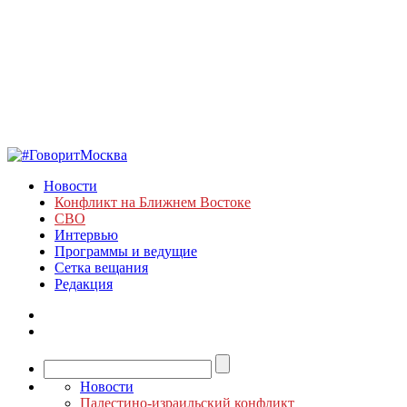
Новости
Конфликт на Ближнем Востоке
СВО
Интервью
Программы и ведущие
Сетка вещания
Редакция
Новости
Палестино-израильский конфликт