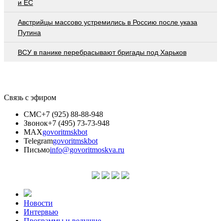
и ЕС
Австрийцы массово устремились в Россию после указа
Путина
ВСУ в панике перебрасывают бригады под Харьков
Связь с эфиром
СМС
+7 (925) 88-88-948
Звонок
+7 (495) 73-73-948
MAX
govoritmskbot
Telegram
govoritmskbot
Письмо
info@govoritmoskva.ru
Новости
Интервью
Программы и ведущие