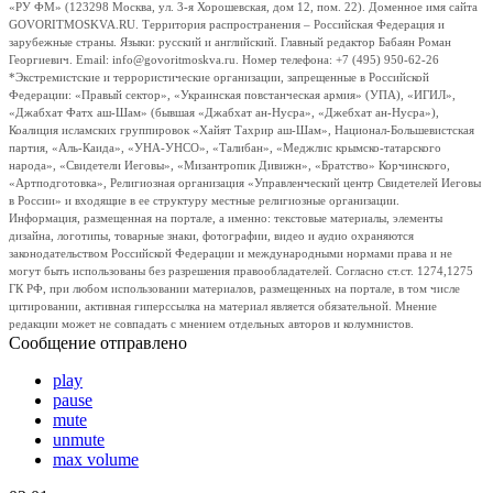
«РУ ФМ» (123298 Москва, ул. 3-я Хорошевская, дом 12, пом. 22). Доменное имя сайта
GOVORITMOSKVA.RU. Территория распространения – Российская Федерация и
зарубежные страны. Языки: русский и английский. Главный редактор Бабаян Роман
Георгиевич. Email: info@govoritmoskva.ru. Номер телефона: +7 (495) 950-62-26
*Экстремистские и террористические организации, запрещенные в Российской
Федерации: «Правый сектор», «Украинская повстанческая армия» (УПА), «ИГИЛ»,
«Джабхат Фатх аш-Шам» (бывшая «Джабхат ан-Нусра», «Джебхат ан-Нусра»),
Коалиция исламских группировок «Хайят Тахрир аш-Шам», Национал-Большевистская
партия, «Аль-Каида», «УНА-УНСО», «Талибан», «Меджлис крымско-татарского
народа», «Свидетели Иеговы», «Мизантропик Дивижн», «Братство» Корчинского,
«Артподготовка», Религиозная организация «Управленческий центр Свидетелей Иеговы
в России» и входящие в ее структуру местные религиозные организации.
Информация, размещенная на портале, а именно: текстовые материалы, элементы
дизайна, логотипы, товарные знаки, фотографии, видео и аудио охраняются
законодательством Российской Федерации и международными нормами права и не
могут быть использованы без разрешения правообладателей. Согласно ст.ст. 1274,1275
ГК РФ, при любом использовании материалов, размещенных на портале, в том числе
цитировании, активная гиперссылка на материал является обязательной. Мнение
редакции может не совпадать с мнением отдельных авторов и колумнистов.
Сообщение отправлено
play
pause
mute
unmute
max volume