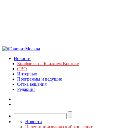
Новости
Конфликт на Ближнем Востоке
СВО
Интервью
Программы и ведущие
Сетка вещания
Редакция
Новости
Палестино-израильский конфликт