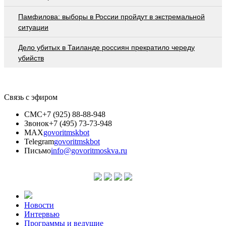
Памфилова: выборы в России пройдут в экстремальной
ситуации
Дело убитых в Таиланде россиян прекратило череду
убийств
Связь с эфиром
СМС
+7 (925) 88-88-948
Звонок
+7 (495) 73-73-948
MAX
govoritmskbot
Telegram
govoritmskbot
Письмо
info@govoritmoskva.ru
Новости
Интервью
Программы и ведущие