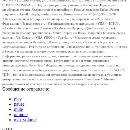
«РУ ФМ» (123298 Москва, ул. 3-я Хорошевская, дом 12, пом. 22). Доменное имя сайта
GOVORITMOSKVA.RU. Территория распространения – Российская Федерация и
зарубежные страны. Языки: русский и английский. Главный редактор Бабаян Роман
Георгиевич. Email: info@govoritmoskva.ru. Номер телефона: +7 (495) 950-62-26
*Экстремистские и террористические организации, запрещенные в Российской
Федерации: «Правый сектор», «Украинская повстанческая армия» (УПА), «ИГИЛ»,
«Джабхат Фатх аш-Шам» (бывшая «Джабхат ан-Нусра», «Джебхат ан-Нусра»),
Коалиция исламских группировок «Хайят Тахрир аш-Шам», Национал-Большевистская
партия, «Аль-Каида», «УНА-УНСО», «Талибан», «Меджлис крымско-татарского
народа», «Свидетели Иеговы», «Мизантропик Дивижн», «Братство» Корчинского,
«Артподготовка», Религиозная организация «Управленческий центр Свидетелей Иеговы
в России» и входящие в ее структуру местные религиозные организации.
Информация, размещенная на портале, а именно: текстовые материалы, элементы
дизайна, логотипы, товарные знаки, фотографии, видео и аудио охраняются
законодательством Российской Федерации и международными нормами права и не
могут быть использованы без разрешения правообладателей. Согласно ст.ст. 1274,1275
ГК РФ, при любом использовании материалов, размещенных на портале, в том числе
цитировании, активная гиперссылка на материал является обязательной. Мнение
редакции может не совпадать с мнением отдельных авторов и колумнистов.
Сообщение отправлено
play
pause
mute
unmute
max volume
02:01