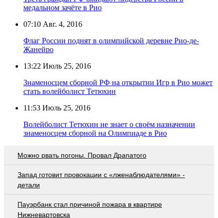
медальном зачёте в Рио
07:10
Авг. 4, 2016
Флаг России поднят в олимпийской деревне Рио-де-
Жанейро
13:22
Июль 25, 2016
Знаменосцем сборной РФ на открытии Игр в Рио может
стать волейболист Тетюхин
11:53
Июль 25, 2016
Волейболист Тетюхин не знает о своём назначении
знаменосцем сборной на Олимпиаде в Рио
Можно рвать погоны. Провал Драпатого
Запад готовит провокации с «лженаблюдателями» -
детали
Пауэрбанк стал причиной пожара в квартире
Нижневартовска