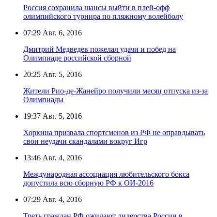
Россия сохранила шансы выйти в плей-офф
олимпийского турнира по пляжному волейболу
07:29
Авг. 6, 2016
Дмитрий Медведев пожелал удачи и побед на
Олимпиаде российской сборной
20:25
Авг. 5, 2016
Жители Рио-де-Жанейро получили месяц отпуска из-за
Олимпиады
19:37
Авг. 5, 2016
Хоркина призвала спортсменов из РФ не оправдывать
свои неудачи скандалами вокруг Игр
13:46
Авг. 4, 2016
Международная ассоциация любительского бокса
допустила всю сборную РФ к ОИ-2016
07:29
Авг. 4, 2016
Треть граждан РФ ожидают лидерства России в