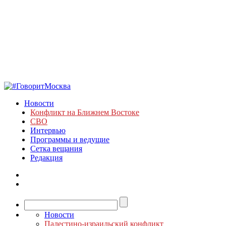
Новости
Конфликт на Ближнем Востоке
СВО
Интервью
Программы и ведущие
Сетка вещания
Редакция
Новости
Палестино-израильский конфликт