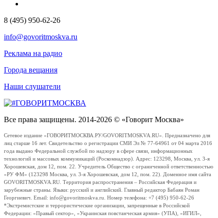
8 (495) 950-62-26
info@govoritmoskva.ru
Реклама на радио
Города вещания
Наши слушатели
Все права защищены. 2014-2026 © «Говорит Москва»
Сетевое издание «ГОВОРИТМОСКВА.РУ/GOVORITMOSKVA.RU». Предназначено для
лиц старше 16 лет. Свидетельство о регистрации СМИ Эл № 77-64961 от 04 марта 2016
года выдано Федеральной службой по надзору в сфере связи, информационных
технологий и массовых коммуникаций (Роскомнадзор). Адрес: 123298, Москва, ул. 3-я
Хорошевская, дом 12, пом. 22. Учредитель Общество с ограниченной ответственностью
«РУ ФМ» (123298 Москва, ул. 3-я Хорошевская, дом 12, пом. 22). Доменное имя сайта
GOVORITMOSKVA.RU. Территория распространения – Российская Федерация и
зарубежные страны. Языки: русский и английский. Главный редактор Бабаян Роман
Георгиевич. Email: info@govoritmoskva.ru. Номер телефона: +7 (495) 950-62-26
*Экстремистские и террористические организации, запрещенные в Российской
Федерации: «Правый сектор», «Украинская повстанческая армия» (УПА), «ИГИЛ»,