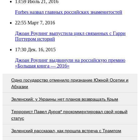
13:59
Июль 21, 2016
Forbes назвал главных российских знаменитостей
22:55
Март 7, 2016
Джоан Роулинг выпустила цикл связанных с Гарри
Поттером историй
17:30
Дек. 16, 2015
Джоан Роулинг выдвинули на российскую премию
«Большая книга — 2016»
Одно государство отменило признание Южной Осетии и
Абхазии
Зеленский: у Украины нет планов возвращать Крым
Террорист Павел Дуров* прокомментировал свой новый
статус
Зеленский рассказал, как прошла встреча с Трампом