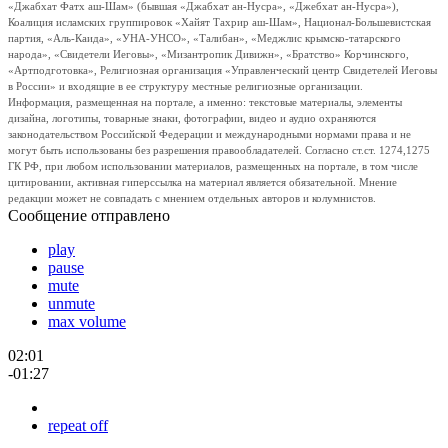
«Джабхат Фатх аш-Шам» (бывшая «Джабхат ан-Нусра», «Джебхат ан-Нусра»),
Коалиция исламских группировок «Хайят Тахрир аш-Шам», Национал-Большевистская
партия, «Аль-Каида», «УНА-УНСО», «Талибан», «Меджлис крымско-татарского
народа», «Свидетели Иеговы», «Мизантропик Дивижн», «Братство» Корчинского,
«Артподготовка», Религиозная организация «Управленческий центр Свидетелей Иеговы
в России» и входящие в ее структуру местные религиозные организации.
Информация, размещенная на портале, а именно: текстовые материалы, элементы
дизайна, логотипы, товарные знаки, фотографии, видео и аудио охраняются
законодательством Российской Федерации и международными нормами права и не
могут быть использованы без разрешения правообладателей. Согласно ст.ст. 1274,1275
ГК РФ, при любом использовании материалов, размещенных на портале, в том числе
цитировании, активная гиперссылка на материал является обязательной. Мнение
редакции может не совпадать с мнением отдельных авторов и колумнистов.
Сообщение отправлено
play
pause
mute
unmute
max volume
02:01
-01:27
repeat off