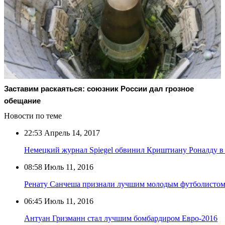
Заставим раскаяться: союзник России дал грозное
обещание
Новости по теме
22:53
Апрель 14, 2017
Немецкий журнал Spiegel обвинил Криштиану Роналду в
08:58
Июль 11, 2016
Ренату Санчеша признали лучшим молодым футболистом
06:45
Июль 11, 2016
Антуан Гризманн стал лучшим бомбардиром Евро-2016