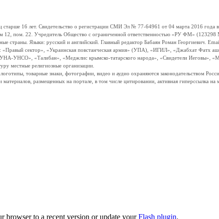
ше 16 лет. Свидетельство о регистрации СМИ Эл № 77-64961 от 04 марта 2016 года вы
ом 12, пом. 22. Учредитель Общество с ограниченной ответственностью «РУ ФМ» (123298 Мо
траны. Языки: русский и английский. Главный редактор Бабаян Роман Георгиевич. Email:
и: «Правый сектор», «Украинская повстанческая армия» (УПА), «ИГИЛ», «Джабхат Фатх а
«УНА-УНСО», «Талибан», «Меджлис крымско-татарского народа», «Свидетели Иеговы», «М
туру местные религиозные организации.
, логотипы, товарные знаки, фотографии, видео и аудио охраняются законодательством Ро
и материалов, размещенных на портале, в том числе цитировании, активная гиперссылка на 
ur browser to a recent version or update your
Flash plugin
.