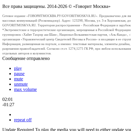
Все права защищены. 2014-2026 © «Говорит Москва»
Сетевое издание «ГОВОРИТМОСКВА.РУ/GOVORITMOSKVA.RU». Предназначено для лиц стар
массовых коммуникаций (Роскомнадзор). Адрес: 123298, Москва, ул. 3-я Хорошевская, д
GOVORITMOSKVA.RU. Территория распространения – Российская Федерация и зарубежные с
*Экстремистские и террористические организации, запрещенные в Российской Федераци
группировок «Хайят Тахрир аш-Шам», Национал-Большевистская партия, «Аль-Каида», 
организация «Управленческий центр Свидетелей Иеговы в России» и входящие в ее струк
Информация, размещенная на портале, а именно: текстовые материалы, элементы дизайна
разрешения правообладателей. Согласно ст.ст. 1274,1275 ГК РФ, при любом использовани
отдельных авторов и колумнистов.
Сообщение отправлено
play
pause
mute
unmute
max volume
02:01
-01:27
repeat off
Update Required
To play the media you will need to either update yo