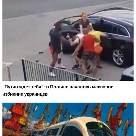
"Путин ждет тебя": в Польше началось массовое
избиение украинцев