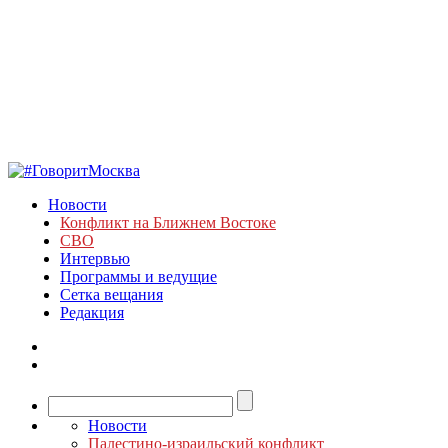
Новости
Конфликт на Ближнем Востоке
СВО
Интервью
Программы и ведущие
Сетка вещания
Редакция
Новости
Палестино-израильский конфликт