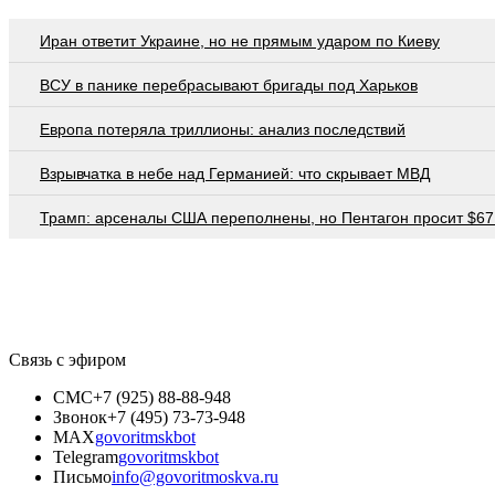
Иран ответит Украине, но не прямым ударом по Киеву
ВСУ в панике перебрасывают бригады под Харьков
Европа потеряла триллионы: анализ последствий
Взрывчатка в небе над Германией: что скрывает МВД
Трамп: арсеналы США переполнены, но Пентагон просит $67
Связь с эфиром
СМС
+7 (925) 88-88-948
Звонок
+7 (495) 73-73-948
MAX
govoritmskbot
Telegram
govoritmskbot
Письмо
info@govoritmoskva.ru