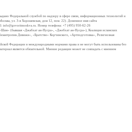
дано Федеральной службой по надзору в сфере связи, информационных технологий и
сква, ул. 3-я Хорошевская, дом 12, пом. 22). Доменное имя сайта
 info@govoritmoskva.ru. Номер телефона: +7 (495) 950-62-26
ш-Шам» (бывшая «Джабхат ан-Нусра», «Джебхат ан-Нусра»), Коалиция исламских
изантропик Дивижн», «Братство» Корчинского, «Артподготовка», Религиозная
ссийской Федерации и международными нормами права и не могут быть использованы без
материал является обязательной. Мнение редакции может не совпадать с мнением