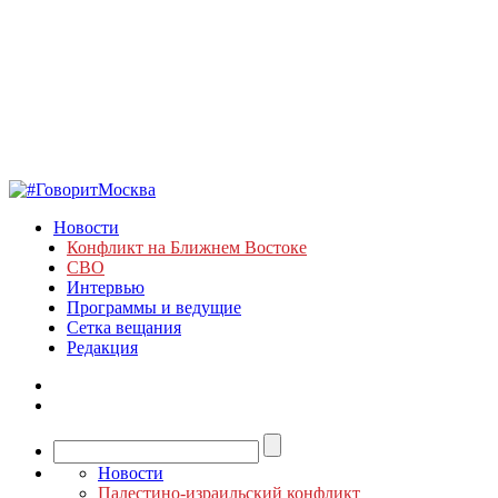
Новости
Конфликт на Ближнем Востоке
СВО
Интервью
Программы и ведущие
Сетка вещания
Редакция
Новости
Палестино-израильский конфликт