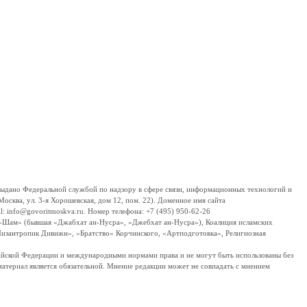
дано Федеральной службой по надзору в сфере связи, информационных технологий и
сква, ул. 3-я Хорошевская, дом 12, пом. 22). Доменное имя сайта
 info@govoritmoskva.ru. Номер телефона: +7 (495) 950-62-26
ш-Шам» (бывшая «Джабхат ан-Нусра», «Джебхат ан-Нусра»), Коалиция исламских
изантропик Дивижн», «Братство» Корчинского, «Артподготовка», Религиозная
ссийской Федерации и международными нормами права и не могут быть использованы без
материал является обязательной. Мнение редакции может не совпадать с мнением