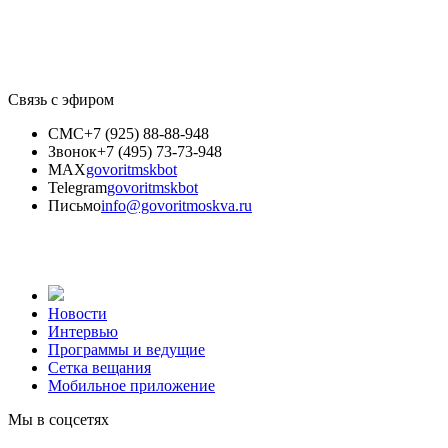
Связь с эфиром
СМС
+7 (925) 88-88-948
Звонок
+7 (495) 73-73-948
MAX
govoritmskbot
Telegram
govoritmskbot
Письмо
info@govoritmoskva.ru
Новости
Интервью
Программы и ведущие
Сетка вещания
Мобильное приложение
Мы в соцсетях