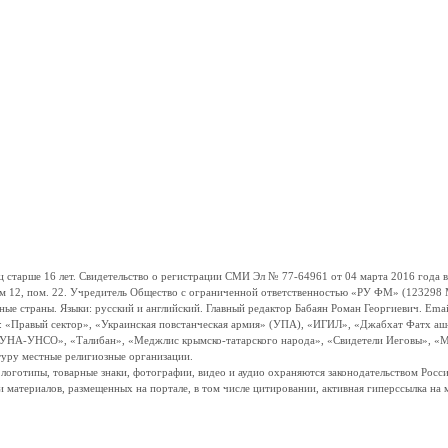
ше 16 лет. Свидетельство о регистрации СМИ Эл № 77-64961 от 04 марта 2016 года вы
ом 12, пом. 22. Учредитель Общество с ограниченной ответственностью «РУ ФМ» (123298 Мо
траны. Языки: русский и английский. Главный редактор Бабаян Роман Георгиевич. Email:
и: «Правый сектор», «Украинская повстанческая армия» (УПА), «ИГИЛ», «Джабхат Фатх а
«УНА-УНСО», «Талибан», «Меджлис крымско-татарского народа», «Свидетели Иеговы», «М
туру местные религиозные организации.
, логотипы, товарные знаки, фотографии, видео и аудио охраняются законодательством Ро
и материалов, размещенных на портале, в том числе цитировании, активная гиперссылка на 