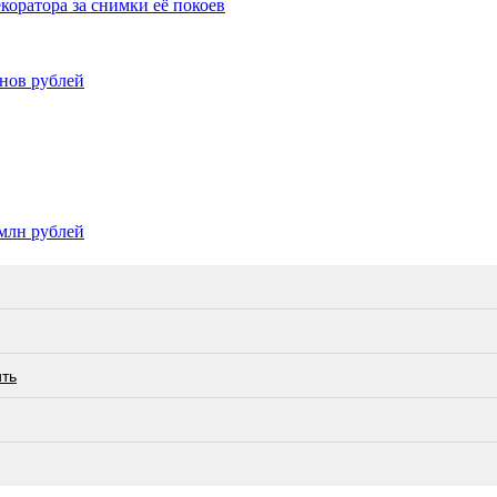
оратора за снимки её покоев
нов рублей
млн рублей
ить