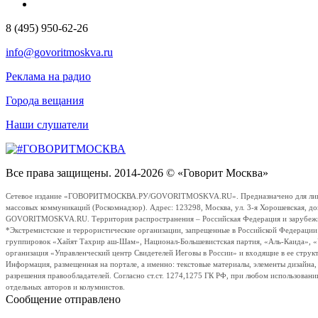
8 (495) 950-62-26
info@govoritmoskva.ru
Реклама на радио
Города вещания
Наши слушатели
Все права защищены. 2014-2026 © «Говорит Москва»
Сетевое издание «ГОВОРИТМОСКВА.РУ/GOVORITMOSKVA.RU». Предназначено для лиц стар
массовых коммуникаций (Роскомнадзор). Адрес: 123298, Москва, ул. 3-я Хорошевская, д
GOVORITMOSKVA.RU. Территория распространения – Российская Федерация и зарубежные с
*Экстремистские и террористические организации, запрещенные в Российской Федераци
группировок «Хайят Тахрир аш-Шам», Национал-Большевистская партия, «Аль-Каида», 
организация «Управленческий центр Свидетелей Иеговы в России» и входящие в ее струк
Информация, размещенная на портале, а именно: текстовые материалы, элементы дизайна
разрешения правообладателей. Согласно ст.ст. 1274,1275 ГК РФ, при любом использовани
отдельных авторов и колумнистов.
Сообщение отправлено