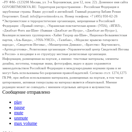
«РУ ФМ» (123298 Москва, ул. 3-я Хорошевская, дом 12, пом. 22). Доменное имя сайта
GOVORITMOSKVA.RU. Территория распространения – Российская Федерация и
зарубежные страны. Языки: русский и английский. Главный редактор Бабаян Роман
Георгиевич. Email: info@govoritmoskva.ru. Номер телефона: +7 (495) 950-62-26
*Экстремистские и террористические организации, запрещенные в Российской
Федерации: «Правый сектор», «Украинская повстанческая армия» (УПА), «ИГИЛ»,
«Джабхат Фатх аш-Шам» (бывшая «Джабхат ан-Нусра», «Джебхат ан-Нусра»),
Коалиция исламских группировок «Хайят Тахрир аш-Шам», Национал-Большевистская
партия, «Аль-Каида», «УНА-УНСО», «Талибан», «Меджлис крымско-татарского
народа», «Свидетели Иеговы», «Мизантропик Дивижн», «Братство» Корчинского,
«Артподготовка», Религиозная организация «Управленческий центр Свидетелей Иеговы
в России» и входящие в ее структуру местные религиозные организации.
Информация, размещенная на портале, а именно: текстовые материалы, элементы
дизайна, логотипы, товарные знаки, фотографии, видео и аудио охраняются
законодательством Российской Федерации и международными нормами права и не
могут быть использованы без разрешения правообладателей. Согласно ст.ст. 1274,1275
ГК РФ, при любом использовании материалов, размещенных на портале, в том числе
цитировании, активная гиперссылка на материал является обязательной. Мнение
редакции может не совпадать с мнением отдельных авторов и колумнистов.
Сообщение отправлено
play
pause
mute
unmute
max volume