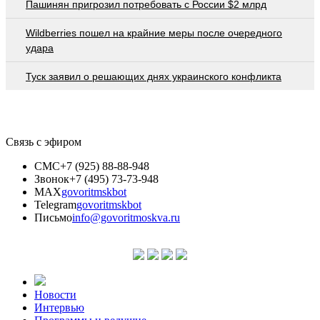
Пашинян пригрозил потребовать c России $2 млрд
Wildberries пошел на крайние меры после очередного
удара
Туск заявил о решающих днях украинского конфликта
Связь с эфиром
СМС
+7 (925) 88-88-948
Звонок
+7 (495) 73-73-948
MAX
govoritmskbot
Telegram
govoritmskbot
Письмо
info@govoritmoskva.ru
Новости
Интервью