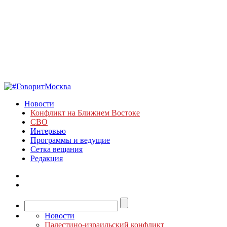
Новости
Конфликт на Ближнем Востоке
СВО
Интервью
Программы и ведущие
Сетка вещания
Редакция
Новости
Палестино-израильский конфликт