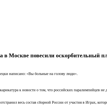
а в Москве повесили оскорбительный п
мецки написано: «Вы больные на голову люди».
ь карикатура к новости о том, что российских паралимпийцев не
транил весь состав сборной России от участия в Играх, которы