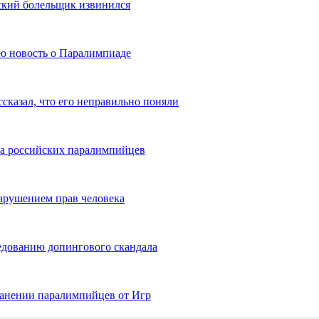
йский болельщик извинился
ю новость о Паралимпиаде
сказал, что его неправильно поняли
 на российских паралимпийцев
арушением прав человека
едованию допингового скандала
ранении паралимпийцев от Игр