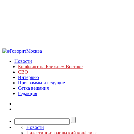
Новости
Конфликт на Ближнем Востоке
СВО
Интервью
Программы и ведущие
Сетка вещания
Редакция
Новости
Палестино-израильский конфликт