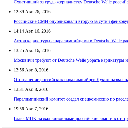
Схвативший за грудь журналистку Deutsche Welle росси
12:39
Авг. 26, 2016
Российские СМИ опубликовали вторую за сутки фейкову
14:14
Авг. 16, 2016
Автор карикатуры с паралимпийцами в Deutsche Welle рас
13:25
Авг. 16, 2016
Москвичи требуют от Deutsche Welle убрать карикатуры
13:56
Авг. 8, 2016
Отстранение российских паралимпийцев Лукин назвал н
13:31
Авг. 8, 2016
Паралимпийский комитет создал спецкомиссию по рассл
19:56
Авг. 7, 2016
Глава МПК назвал виновными российские власти в отст