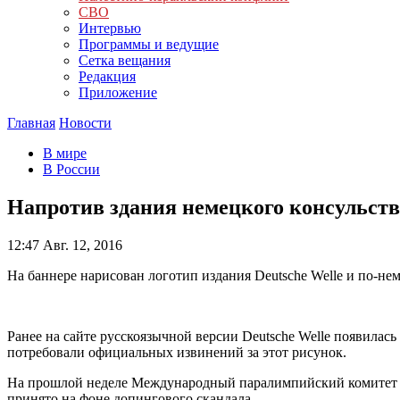
СВО
Интервью
Программы и ведущие
Сетка вещания
Редакция
Приложение
Главная
Новости
В мире
В России
Напротив здания немецкого консульств
12:47
Авг. 12, 2016
На баннере нарисован логотип издания Deutsche Welle и по-не
Ранее на сайте русскоязычной версии Deutsche Welle появилас
потребовали официальных извинений за этот рисунок.
На прошлой неделе Международный паралимпийский комитет отс
принято на фоне допингового скандала.