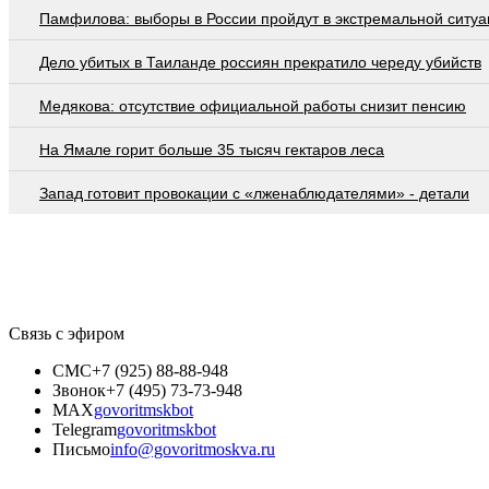
Памфилова: выборы в России пройдут в экстремальной ситуа
Дело убитых в Таиланде россиян прекратило череду убийств
Медякова: отсутствие официальной работы снизит пенсию
На Ямале горит больше 35 тысяч гектаров леса
Запад готовит провокации с «лженаблюдателями» - детали
Связь с эфиром
СМС
+7 (925) 88-88-948
Звонок
+7 (495) 73-73-948
MAX
govoritmskbot
Telegram
govoritmskbot
Письмо
info@govoritmoskva.ru