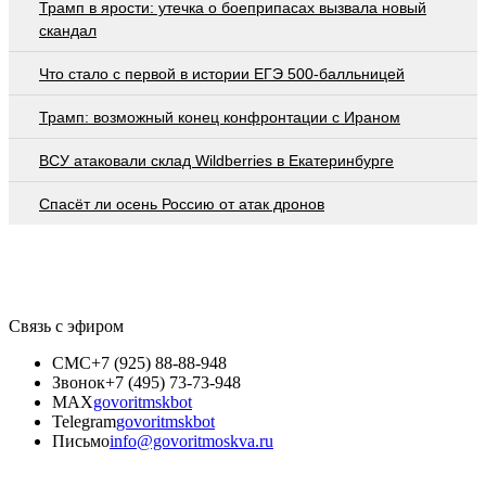
Трамп в ярости: утечка о боеприпасах вызвала новый
скандал
Что стало с первой в истории ЕГЭ 500-балльницей
Трамп: возможный конец конфронтации с Ираном
ВСУ атаковали склад Wildberries в Екатеринбурге
Спасёт ли осень Россию от атак дронов
Связь с эфиром
СМС
+7 (925) 88-88-948
Звонок
+7 (495) 73-73-948
MAX
govoritmskbot
Telegram
govoritmskbot
Письмо
info@govoritmoskva.ru