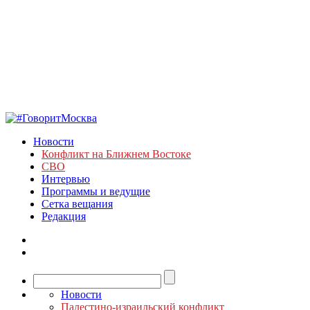
Новости
Конфликт на Ближнем Востоке
СВО
Интервью
Программы и ведущие
Сетка вещания
Редакция
Новости
Палестино-израильский конфликт