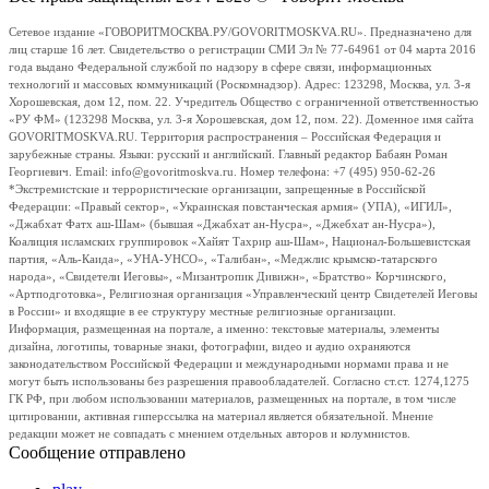
Сетевое издание «ГОВОРИТМОСКВА.РУ/GOVORITMOSKVA.RU». Предназначено для
лиц старше 16 лет. Свидетельство о регистрации СМИ Эл № 77-64961 от 04 марта 2016
года выдано Федеральной службой по надзору в сфере связи, информационных
технологий и массовых коммуникаций (Роскомнадзор). Адрес: 123298, Москва, ул. 3-я
Хорошевская, дом 12, пом. 22. Учредитель Общество с ограниченной ответственностью
«РУ ФМ» (123298 Москва, ул. 3-я Хорошевская, дом 12, пом. 22). Доменное имя сайта
GOVORITMOSKVA.RU. Территория распространения – Российская Федерация и
зарубежные страны. Языки: русский и английский. Главный редактор Бабаян Роман
Георгиевич. Email: info@govoritmoskva.ru. Номер телефона: +7 (495) 950-62-26
*Экстремистские и террористические организации, запрещенные в Российской
Федерации: «Правый сектор», «Украинская повстанческая армия» (УПА), «ИГИЛ»,
«Джабхат Фатх аш-Шам» (бывшая «Джабхат ан-Нусра», «Джебхат ан-Нусра»),
Коалиция исламских группировок «Хайят Тахрир аш-Шам», Национал-Большевистская
партия, «Аль-Каида», «УНА-УНСО», «Талибан», «Меджлис крымско-татарского
народа», «Свидетели Иеговы», «Мизантропик Дивижн», «Братство» Корчинского,
«Артподготовка», Религиозная организация «Управленческий центр Свидетелей Иеговы
в России» и входящие в ее структуру местные религиозные организации.
Информация, размещенная на портале, а именно: текстовые материалы, элементы
дизайна, логотипы, товарные знаки, фотографии, видео и аудио охраняются
законодательством Российской Федерации и международными нормами права и не
могут быть использованы без разрешения правообладателей. Согласно ст.ст. 1274,1275
ГК РФ, при любом использовании материалов, размещенных на портале, в том числе
цитировании, активная гиперссылка на материал является обязательной. Мнение
редакции может не совпадать с мнением отдельных авторов и колумнистов.
Сообщение отправлено