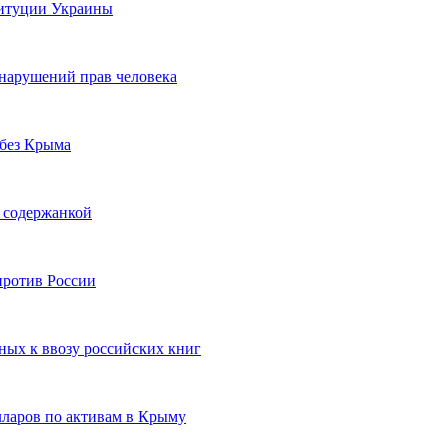
титуции Украины
 нарушений прав человека
 без Крыма
у содержанкой
против России
ных к ввозу российских книг
лларов по активам в Крыму