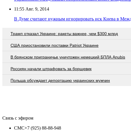
11:55
Авг. 9, 2014
В Думе считают нужным игнорировать иск Киева в Ме
Трамп отказал Украине: ракеты важнее, чем $300 млрд
США приостановили поставки Patriot Украине
В брянском приграничье уничтожен немецкий БПЛА Anubis
Россиян начали штрафовать за борщевик
Польша обсуждает депортацию украинских мужчин
Связь с эфиром
СМС
+7 (925) 88-88-948