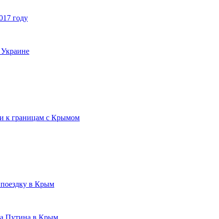
017 году
 Украине
ки к границам с Крымом
 поездку в Крым
а Путина в Крым