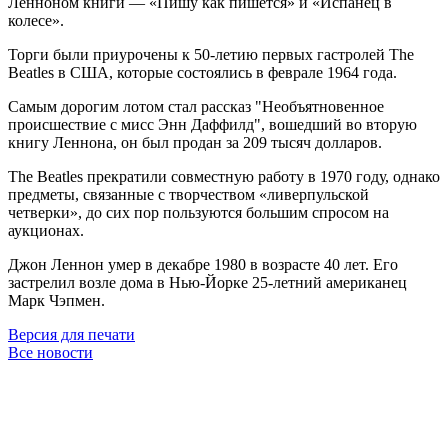
Ленноном книги — «Пишу как пишется» и «Испанец в
колесе».
Торги были приурочены к 50-летию первых гастролей The
Beatles в США, которые состоялись в феврале 1964 года.
Самым дорогим лотом стал рассказ "Необъятновенное
происшествие с мисс Энн Даффилд", вошедший во вторую
книгу Леннона, он был продан за 209 тысяч долларов.
The Beatles прекратили совместную работу в 1970 году, однако
предметы, связанные с творчеством «ливерпульской
четверки», до сих пор пользуются большим спросом на
аукционах.
Джон Леннон умер в декабре 1980 в возрасте 40 лет. Его
застрелил возле дома в Нью-Йорке 25-летний американец
Марк Чэпмен.
Версия для печати
Все новости