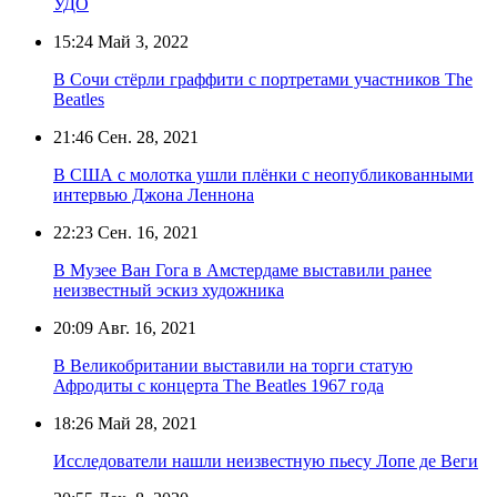
УДО
15:24
Май 3, 2022
В Сочи стёрли граффити с портретами участников The
Beatles
21:46
Сен. 28, 2021
В США с молотка ушли плёнки с неопубликованными
интервью Джона Леннона
22:23
Сен. 16, 2021
В Музее Ван Гога в Амстердаме выставили ранее
неизвестный эскиз художника
20:09
Авг. 16, 2021
В Великобритании выставили на торги статую
Афродиты с концерта The Beatles 1967 года
18:26
Май 28, 2021
Исследователи нашли неизвестную пьесу Лопе де Веги