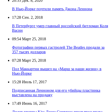
20:55
Дек. 8, 2020
В Нью-Йорке почтили память Джона Леннона
17:28
Сен. 2, 2018
В Петербурге умер главный российский битломан Коля
Васин
09:54
Март 25, 2018
Фотографии первых гастролей The Beatles продали за
357 тысяч долларов
07:28
Март 25, 2018
Пол Маккартни вышел на «Марш за наши жизни» в
Нью-Йорке
15:28
Июль 17, 2017
Подписанная Ленноном для его убийцы пластинка
выставлена на продажу
17:49
Июнь 16, 2017
Лидер группы Kiss Джин Симмонс предъявил права