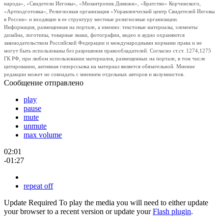
народа», «Свидетели Иеговы», «Мизантропик Дивижн», «Братство» Корчинского,
«Артподготовка», Религиозная организация «Управленческий центр Свидетелей Иеговы
в России» и входящие в ее структуру местные религиозные организации.
Информация, размещенная на портале, а именно: текстовые материалы, элементы
дизайна, логотипы, товарные знаки, фотографии, видео и аудио охраняются
законодательством Российской Федерации и международными нормами права и не
могут быть использованы без разрешения правообладателей. Согласно ст.ст. 1274,1275
ГК РФ, при любом использовании материалов, размещенных на портале, в том числе
цитировании, активная гиперссылка на материал является обязательной. Мнение
редакции может не совпадать с мнением отдельных авторов и колумнистов.
Сообщение отправлено
play
pause
mute
unmute
max volume
02:01
-01:27
repeat off
Update Required
To play the media you will need to either update
your browser to a recent version or update your
Flash plugin
.