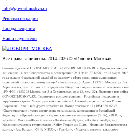
info@govoritmoskva.ru
Реклама на радио
Города вещания
Наши слушатели
Все права защищены. 2014-2026 © «Говорит Москва»
Сетевое издание «ГОВОРИТМОСКВА.РУ/GOVORITMOSKVA.RU». Предназначено для
лиц старше 16 лет. Свидетельство о регистрации СМИ Эл № 77-64961 от 04 марта 2016
года выдано Федеральной службой по надзору в сфере связи, информационных
технологий и массовых коммуникаций (Роскомнадзор). Адрес: 123298, Москва, ул. 3-я
Хорошевская, дом 12, пом. 22. Учредитель Общество с ограниченной ответственностью
«РУ ФМ» (123298 Москва, ул. 3-я Хорошевская, дом 12, пом. 22). Доменное имя сайта
GOVORITMOSKVA.RU. Территория распространения – Российская Федерация и
зарубежные страны. Языки: русский и английский. Главный редактор Бабаян Роман
Георгиевич. Email: info@govoritmoskva.ru. Номер телефона: +7 (495) 950-62-26
*Экстремистские и террористические организации, запрещенные в Российской
Федерации: «Правый сектор», «Украинская повстанческая армия» (УПА), «ИГИЛ»,
«Джабхат Фатх аш-Шам» (бывшая «Джабхат ан-Нусра», «Джебхат ан-Нусра»),
Коалиция исламских группировок «Хайят Тахрир аш-Шам», Национал-Большевистская
партия, «Аль-Каида», «УНА-УНСО», «Талибан», «Меджлис крымско-татарского