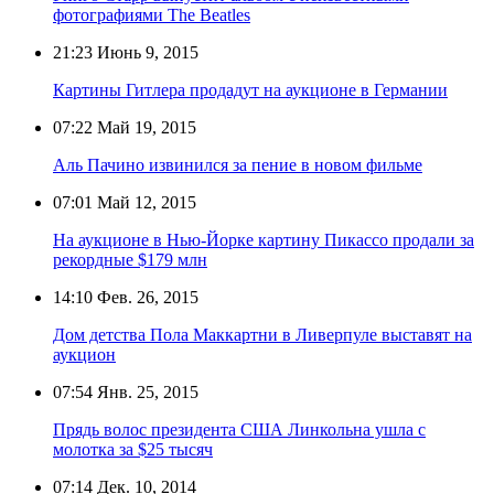
фотографиями The Beatles
21:23
Июнь 9, 2015
Картины Гитлера продадут на аукционе в Германии
07:22
Май 19, 2015
Аль Пачино извинился за пение в новом фильме
07:01
Май 12, 2015
На аукционе в Нью-Йорке картину Пикассо продали за
рекордные $179 млн
14:10
Фев. 26, 2015
Дом детства Пола Маккартни в Ливерпуле выставят на
аукцион
07:54
Янв. 25, 2015
Прядь волос президента США Линкольна ушла с
молотка за $25 тысяч
07:14
Дек. 10, 2014