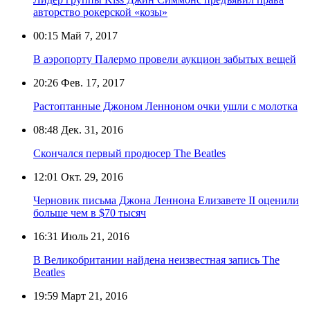
авторство рокерской «козы»
00:15
Май 7, 2017
В аэропорту Палермо провели аукцион забытых вещей
20:26
Фев. 17, 2017
Растоптанные Джоном Ленноном очки ушли с молотка
08:48
Дек. 31, 2016
Скончался первый продюсер The Beatles
12:01
Окт. 29, 2016
Черновик письма Джона Леннона Елизавете II оценили
больше чем в $70 тысяч
16:31
Июль 21, 2016
В Великобритании найдена неизвестная запись The
Beatles
19:59
Март 21, 2016