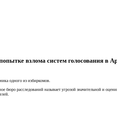
попытке взлома систем голосования в А
дника одного из избиркомов.
ое бюро расследований называет угрозой значительной и оценив
елей.