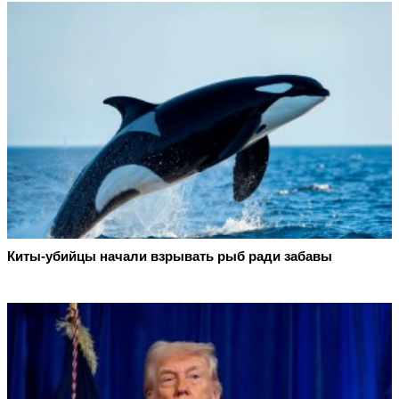
Киты-убийцы начали взрывать рыб ради забавы