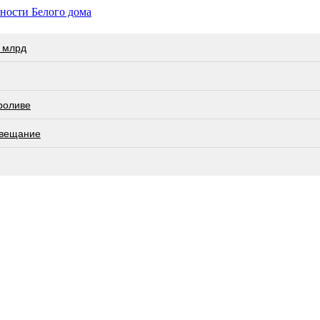
ности Белого дома
 млрд
роливе
овещание