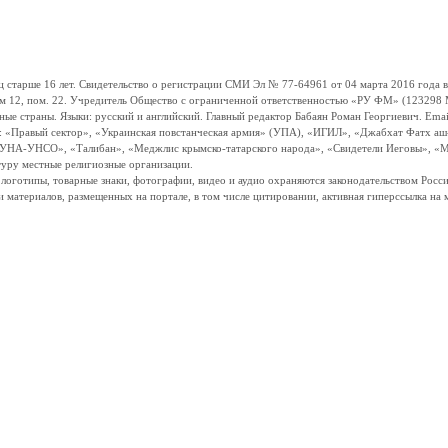
ше 16 лет. Свидетельство о регистрации СМИ Эл № 77-64961 от 04 марта 2016 года вы
ом 12, пом. 22. Учредитель Общество с ограниченной ответственностью «РУ ФМ» (123298 Мо
траны. Языки: русский и английский. Главный редактор Бабаян Роман Георгиевич. Email:
и: «Правый сектор», «Украинская повстанческая армия» (УПА), «ИГИЛ», «Джабхат Фатх а
«УНА-УНСО», «Талибан», «Меджлис крымско-татарского народа», «Свидетели Иеговы», «М
туру местные религиозные организации.
, логотипы, товарные знаки, фотографии, видео и аудио охраняются законодательством Ро
и материалов, размещенных на портале, в том числе цитировании, активная гиперссылка на 