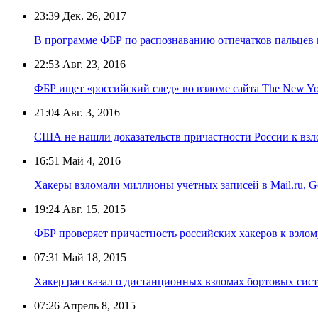
23:39
Дек. 26, 2017
В программе ФБР по распознаванию отпечатков пальцев
22:53
Авг. 23, 2016
ФБР ищет «российский след» во взломе сайта The New Yo
21:04
Авг. 3, 2016
США не нашли доказательств причастности России к взл
16:51
Май 4, 2016
Хакеры взломали миллионы учётных записей в Mail.ru, Goo
19:24
Авг. 15, 2015
ФБР проверяет причастность российских хакеров к взло
07:31
Май 18, 2015
Хакер рассказал о дистанционных взломах бортовых сист
07:26
Апрель 8, 2015