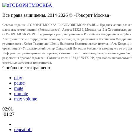
Все права защищены. 2014-2026 © «Говорит Москва»
Сетевое издание «ГОВОРИТМОСКВА.РУ/GOVORITMOSKVA.RU». Предназначено для лиц стар
массовых коммуникаций (Роскомнадзор). Адрес: 123298, Москва, ул. 3-я Хорошевская, д
GOVORITMOSKVA.RU. Территория распространения – Российская Федерация и зарубежные с
*Экстремистские и террористические организации, запрещенные в Российской Федераци
группировок «Хайят Тахрир аш-Шам», Национал-Большевистская партия, «Аль-Каида», 
организация «Управленческий центр Свидетелей Иеговы в России» и входящие в ее струк
Информация, размещенная на портале, а именно: текстовые материалы, элементы дизайна
разрешения правообладателей. Согласно ст.ст. 1274,1275 ГК РФ, при любом использовани
отдельных авторов и колумнистов.
Сообщение отправлено
play
pause
mute
unmute
max volume
02:01
-01:27
repeat off