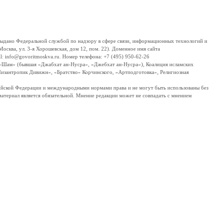
дано Федеральной службой по надзору в сфере связи, информационных технологий и
сква, ул. 3-я Хорошевская, дом 12, пом. 22). Доменное имя сайта
 info@govoritmoskva.ru. Номер телефона: +7 (495) 950-62-26
ш-Шам» (бывшая «Джабхат ан-Нусра», «Джебхат ан-Нусра»), Коалиция исламских
изантропик Дивижн», «Братство» Корчинского, «Артподготовка», Религиозная
ссийской Федерации и международными нормами права и не могут быть использованы без
материал является обязательной. Мнение редакции может не совпадать с мнением