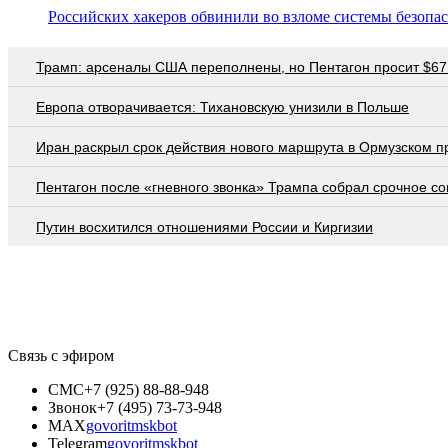
Российских хакеров обвинили во взломе системы безопас
Трамп: арсеналы США переполнены, но Пентагон просит $67
Европа отворачивается: Тихановскую унизили в Польше
Иран раскрыл срок действия нового маршрута в Ормузском п
Пентагон после «гневного звонка» Трампа собрал срочное с
Путин восхитился отношениями России и Киргизии
Связь с эфиром
СМС
+7 (925) 88-88-948
Звонок
+7 (495) 73-73-948
MAX
govoritmskbot
Telegram
govoritmskbot