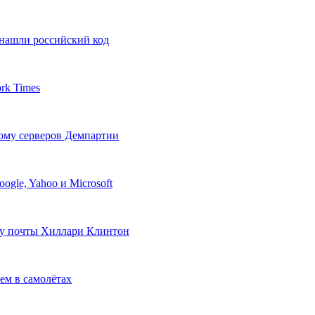
 нашли российский код
rk Times
ому серверов Демпартии
gle, Yahoo и Microsoft
му почты Хиллари Клинтон
ем в самолётах