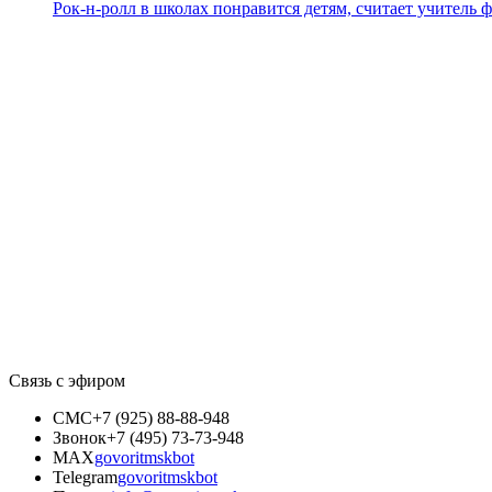
Рок-н-ролл в школах понравится детям, считает учитель 
Связь с эфиром
СМС
+7 (925) 88-88-948
Звонок
+7 (495) 73-73-948
MAX
govoritmskbot
Telegram
govoritmskbot