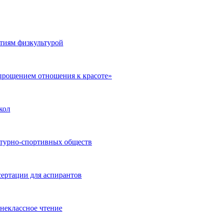
тиям физкультурой
упрощением отношения к красоте»
кол
ьтурно-спортивных обществ
сертации для аспирантов
неклассное чтение