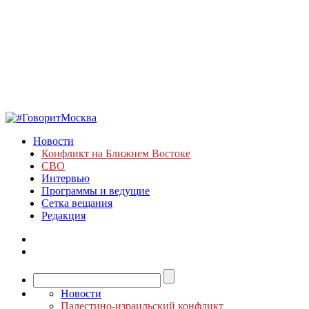
Новости
Конфликт на Ближнем Востоке
СВО
Интервью
Программы и ведущие
Сетка вещания
Редакция
Новости
Палестино-израильский конфликт