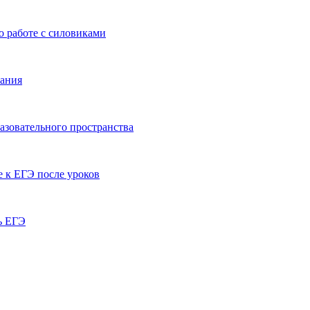
о работе с силовиками
тания
азовательного пространства
е к ЕГЭ после уроков
ь ЕГЭ