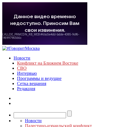
Новости
Конфликт на Ближнем Востоке
СВО
Интервью
Программы и ведущие
Сетка вещания
Редакция
Новости
Палестино-израильский конфликт