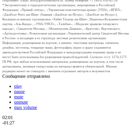
Георгиевич. Email: info@govoritmoskva.ru. Номер телефона: +7 (495) 950-62-26
*Экстремистские и террористические организации, запрещенные в Российской
Федерации: «Правый сектор», «Украинская повстанческая армия» (УПА), «ИГИЛ»,
«Джабхат Фатх аш-Шам» (бывшая «Джабхат ан-Нусра», «Джебхат ан-Нусра»),
Коалиция исламских группировок «Хайят Тахрир аш-Шам», Национал-Большевистская
партия, «Аль-Каида», «УНА-УНСО», «Талибан», «Меджлис крымско-татарского
народа», «Свидетели Иеговы», «Мизантропик Дивижн», «Братство» Корчинского,
«Артподготовка», Религиозная организация «Управленческий центр Свидетелей Иеговы
в России» и входящие в ее структуру местные религиозные организации.
Информация, размещенная на портале, а именно: текстовые материалы, элементы
дизайна, логотипы, товарные знаки, фотографии, видео и аудио охраняются
законодательством Российской Федерации и международными нормами права и не
могут быть использованы без разрешения правообладателей. Согласно ст.ст. 1274,1275
ГК РФ, при любом использовании материалов, размещенных на портале, в том числе
цитировании, активная гиперссылка на материал является обязательной. Мнение
редакции может не совпадать с мнением отдельных авторов и колумнистов.
Сообщение отправлено
play
pause
mute
unmute
max volume
02:01
-01:27