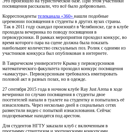
Это произошло на туристической базе. При этом участники
посвящения рассказали, что всё было добровольно.
Корреспонденты
телеканала «360»
нашли подобные
церемонии посвящения в студенты в других вузах страны.
Так в 2011 году скандал произошёл в Челябинске, где в клубе
проходила вечеринка по поводу посвящения в
первокурсники. В рамках мероприятия проходил конкурс, во
время которого пара на сцене должна была показать
наибольшее количество сексуальных поз. Ролик с одними из
участников конкурса был опубликован в интернете.
В Таврическом университете Крыма у первокурсников
математического факультета проходил конкурс посвящения
«камасутра». Первокурсникам требовалось имитировать
половой акт в разных позах, но в одежде.
27 сентября 2015 года в ночном клубе Ray Just Arena в ходе
вечеринки по случаю посвящения в студенты двое
посетителей напали в туалете на студентку и попытались её
изнасиловать. Через несколько дней в социальных сетях
разместили видео с попыткой изнасилования. Сейчас
подозреваемые находятся под арестом.
Для студентов НГТУ заказали клуб с включенным в
программу стриптизом и эротическими конкурсами.