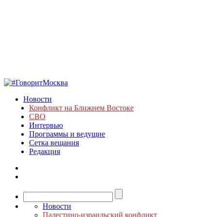
Новости
Конфликт на Ближнем Востоке
СВО
Интервью
Программы и ведущие
Сетка вещания
Редакция
Новости
Палестино-израильский конфликт