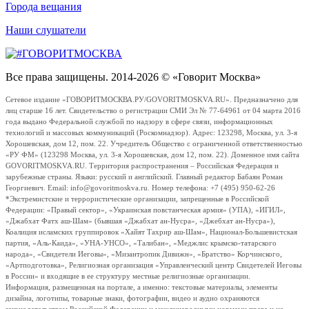
Города вещания
Наши слушатели
Все права защищены. 2014-2026 © «Говорит Москва»
Сетевое издание «ГОВОРИТМОСКВА.РУ/GOVORITMOSKVA.RU». Предназначено для
лиц старше 16 лет. Свидетельство о регистрации СМИ Эл № 77-64961 от 04 марта 2016
года выдано Федеральной службой по надзору в сфере связи, информационных
технологий и массовых коммуникаций (Роскомнадзор). Адрес: 123298, Москва, ул. 3-я
Хорошевская, дом 12, пом. 22. Учредитель Общество с ограниченной ответственностью
«РУ ФМ» (123298 Москва, ул. 3-я Хорошевская, дом 12, пом. 22). Доменное имя сайта
GOVORITMOSKVA.RU. Территория распространения – Российская Федерация и
зарубежные страны. Языки: русский и английский. Главный редактор Бабаян Роман
Георгиевич. Email: info@govoritmoskva.ru. Номер телефона: +7 (495) 950-62-26
*Экстремистские и террористические организации, запрещенные в Российской
Федерации: «Правый сектор», «Украинская повстанческая армия» (УПА), «ИГИЛ»,
«Джабхат Фатх аш-Шам» (бывшая «Джабхат ан-Нусра», «Джебхат ан-Нусра»),
Коалиция исламских группировок «Хайят Тахрир аш-Шам», Национал-Большевистская
партия, «Аль-Каида», «УНА-УНСО», «Талибан», «Меджлис крымско-татарского
народа», «Свидетели Иеговы», «Мизантропик Дивижн», «Братство» Корчинского,
«Артподготовка», Религиозная организация «Управленческий центр Свидетелей Иеговы
в России» и входящие в ее структуру местные религиозные организации.
Информация, размещенная на портале, а именно: текстовые материалы, элементы
дизайна, логотипы, товарные знаки, фотографии, видео и аудио охраняются