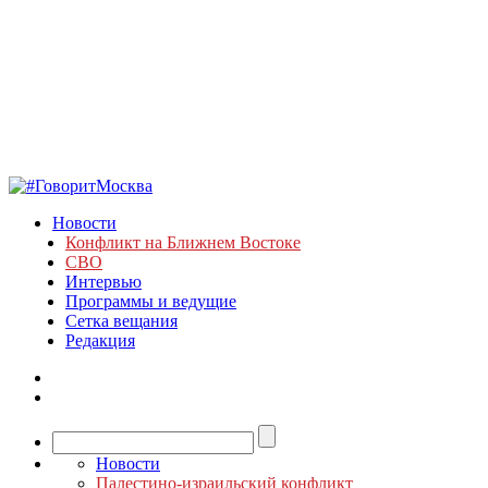
Новости
Конфликт на Ближнем Востоке
СВО
Интервью
Программы и ведущие
Сетка вещания
Редакция
Новости
Палестино-израильский конфликт