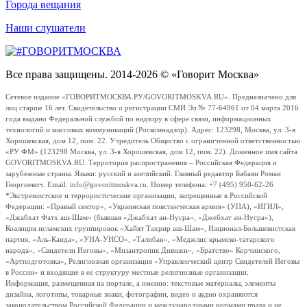
Города вещания
Наши слушатели
Все права защищены. 2014-2026 © «Говорит Москва»
Сетевое издание «ГОВОРИТМОСКВА.РУ/GOVORITMOSKVA.RU». Предназначено для
лиц старше 16 лет. Свидетельство о регистрации СМИ Эл № 77-64961 от 04 марта 2016
года выдано Федеральной службой по надзору в сфере связи, информационных
технологий и массовых коммуникаций (Роскомнадзор). Адрес: 123298, Москва, ул. 3-я
Хорошевская, дом 12, пом. 22. Учредитель Общество с ограниченной ответственностью
«РУ ФМ» (123298 Москва, ул. 3-я Хорошевская, дом 12, пом. 22). Доменное имя сайта
GOVORITMOSKVA.RU. Территория распространения – Российская Федерация и
зарубежные страны. Языки: русский и английский. Главный редактор Бабаян Роман
Георгиевич. Email: info@govoritmoskva.ru. Номер телефона: +7 (495) 950-62-26
*Экстремистские и террористические организации, запрещенные в Российской
Федерации: «Правый сектор», «Украинская повстанческая армия» (УПА), «ИГИЛ»,
«Джабхат Фатх аш-Шам» (бывшая «Джабхат ан-Нусра», «Джебхат ан-Нусра»),
Коалиция исламских группировок «Хайят Тахрир аш-Шам», Национал-Большевистская
партия, «Аль-Каида», «УНА-УНСО», «Талибан», «Меджлис крымско-татарского
народа», «Свидетели Иеговы», «Мизантропик Дивижн», «Братство» Корчинского,
«Артподготовка», Религиозная организация «Управленческий центр Свидетелей Иеговы
в России» и входящие в ее структуру местные религиозные организации.
Информация, размещенная на портале, а именно: текстовые материалы, элементы
дизайна, логотипы, товарные знаки, фотографии, видео и аудио охраняются
законодательством Российской Федерации и международными нормами права и не