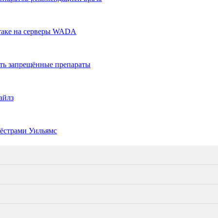
атаке на серверы WADA
ать запрещённые препараты
айлз
ёстрами Уильямс