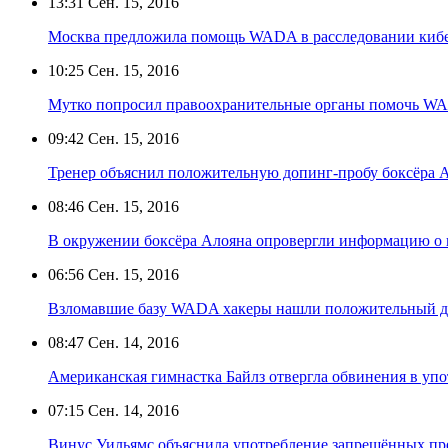
13:31
Сен. 15, 2016
Москва предложила помощь WADA в расследовании кибе
10:25
Сен. 15, 2016
Мутко попросил правоохранительные органы помочь WAD
09:42
Сен. 15, 2016
Тренер объяснил положительную допинг-пробу боксёра 
08:46
Сен. 15, 2016
В окружении боксёра Алояна опровергли информацию о 
06:56
Сен. 15, 2016
Взломавшие базу WADA хакеры нашли положительный до
08:47
Сен. 14, 2016
Американская гимнастка Байлз отвергла обвинения в уп
07:15
Сен. 14, 2016
Винус Уильямс объяснила употребление запрещённых пр