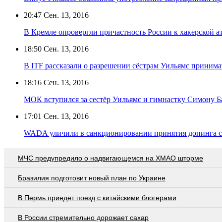
20:47
Сен. 13, 2016
В Кремле опровергли причастность России к хакерской 
18:50
Сен. 13, 2016
В ITF рассказали о разрешении сёстрам Уильямс приним
18:16
Сен. 13, 2016
МОК вступился за сестёр Уильямс и гимнастку Симону Б
17:01
Сен. 13, 2016
WADA уличили в санкционировании принятия допинга с
МЧС предупредило о надвигающемся на ХМАО шторме
Бразилия подготовит новый план по Украине
В Пермь приедет поезд с китайскими блогерами
В России стремительно дорожает сахар