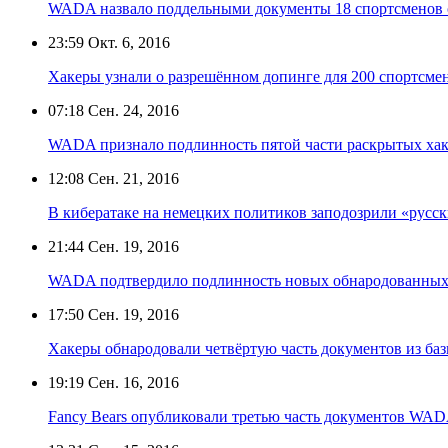
WADA назвало поддельными документы 18 спортсменов 
23:59
Окт. 6, 2016
Хакеры узнали о разрешённом допинге для 200 спортсм
07:18
Сен. 24, 2016
WADA признало подлинность пятой части раскрытых ха
12:08
Сен. 21, 2016
В кибератаке на немецких политиков заподозрили «русск
21:44
Сен. 19, 2016
WADA подтвердило подлинность новых обнародованных
17:50
Сен. 19, 2016
Хакеры обнародовали четвёртую часть документов из 
19:19
Сен. 16, 2016
Fancy Bears опубликовали третью часть документов WA