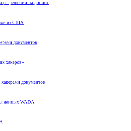
о разрешении на допинг
енов из США
керами документов
их хакеров»
 хакерами документов
базы данных WADA
DA