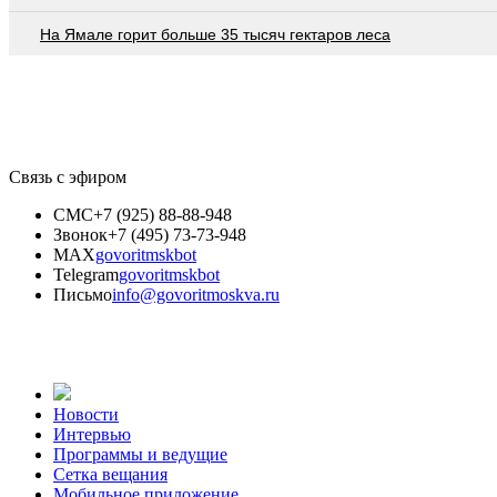
На Ямале горит больше 35 тысяч гектаров леса
Связь с эфиром
СМС
+7 (925) 88-88-948
Звонок
+7 (495) 73-73-948
MAX
govoritmskbot
Telegram
govoritmskbot
Письмо
info@govoritmoskva.ru
Новости
Интервью
Программы и ведущие
Сетка вещания
Мобильное приложение