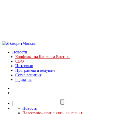
Новости
Конфликт на Ближнем Востоке
СВО
Интервью
Программы и ведущие
Сетка вещания
Редакция
Новости
Палестино-израильский конфликт