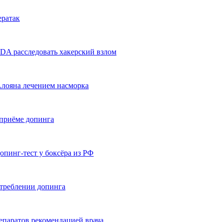
ратак
A расследовать хакерский взлом
Алояна лечением насморка
приёме допинга
пинг-тест у боксёра из РФ
отреблении допинга
епаратов рекомендацией врача