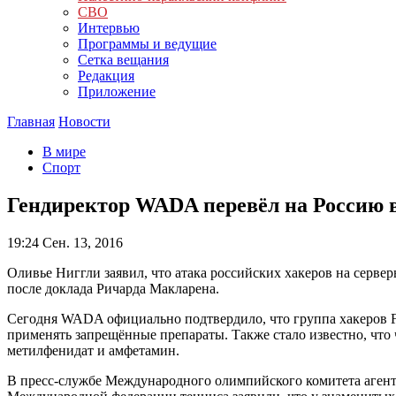
СВО
Интервью
Программы и ведущие
Сетка вещания
Редакция
Приложение
Главная
Новости
В мире
Спорт
Гендиректор WADA перевёл на Россию в
19:24
Сен. 13, 2016
Оливье Ниггли заявил, что атака российских хакеров на серв
после доклада Ричарда Макларена.
Сегодня WADA официально подтвердило, что группа хакеров Fa
применять запрещённые препараты. Также стало известно, чт
метилфенидат и амфетамин.
В пресс-службе Международного олимпийского комитета агентс