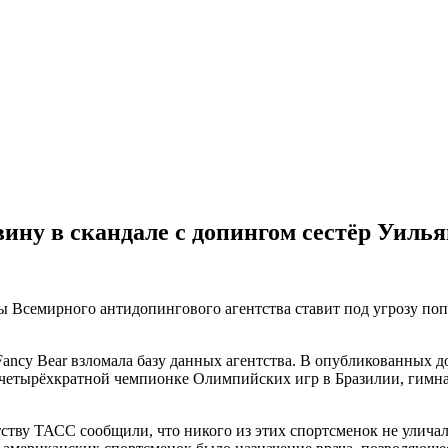
ину в скандале с допингом сестёр Уиль
еры Всемирного антидопингового агентства ставит под угрозу п
ncy Bear взломала базу данных агентства. В опубликованных до
о четырёхкратной чемпионке Олимпийских игр в Бразилии, гимн
тву ТАСС сообщили, что никого из этих спортсменок не уличал