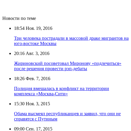
Новости по теме
18:54
Ноя. 19, 2016
Три человека пострадали в массовой драке мигрантов на
юго-востоке Москвы
20:16
Авг. 3, 2016
Жириновский посоветовал Миронову «подлечиться»
после решения провести рэп-дебаты
18:26
Фев. 7, 2016
Полиция вмешалась в конфликт на территории
комплекса «Москва-Сити»
15:30
Ноя. 3, 2015
Обама высмеял республиканцев и заявил, что они не
справятся с Путиным
09:00
Сен. 17, 2015