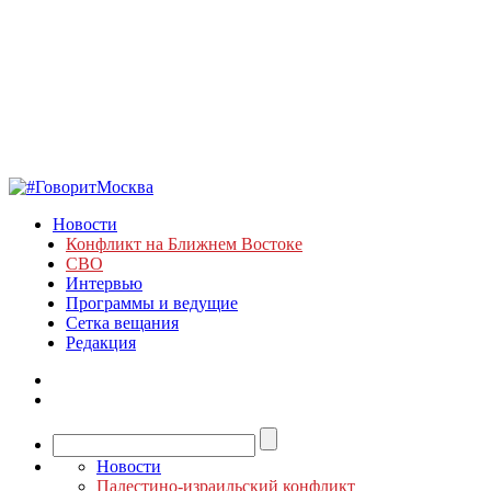
Новости
Конфликт на Ближнем Востоке
СВО
Интервью
Программы и ведущие
Сетка вещания
Редакция
Новости
Палестино-израильский конфликт