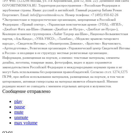
«РУ ФМ» (123298 Москва, ул. 3-я Хорошевская, дом 12, пом. 22). Доменное имя сайта
GOVORITMOSKVA.RU. Территория распространения – Российская Федерация и
зарубежные страны. Языки: русский и английский. Главный редактор Бабаян Роман
Георгиевич. Email: info@govoritmoskva.ru. Номер телефона: +7 (495) 950-62-26
*Экстремистские и террористические организации, запрещенные в Российской
Федерации: «Правый сектор», «Украинская повстанческая армия» (УПА), «ИГИЛ»,
«Джабхат Фатх аш-Шам» (бывшая «Джабхат ан-Нусра», «Джебхат ан-Нусра»),
Коалиция исламских группировок «Хайят Тахрир аш-Шам», Национал-Большевистская
партия, «Аль-Каида», «УНА-УНСО», «Талибан», «Меджлис крымско-татарского
народа», «Свидетели Иеговы», «Мизантропик Дивижн», «Братство» Корчинского,
«Артподготовка», Религиозная организация «Управленческий центр Свидетелей Иеговы
в России» и входящие в ее структуру местные религиозные организации.
Информация, размещенная на портале, а именно: текстовые материалы, элементы
дизайна, логотипы, товарные знаки, фотографии, видео и аудио охраняются
законодательством Российской Федерации и международными нормами права и не
могут быть использованы без разрешения правообладателей. Согласно ст.ст. 1274,1275
ГК РФ, при любом использовании материалов, размещенных на портале, в том числе
цитировании, активная гиперссылка на материал является обязательной. Мнение
редакции может не совпадать с мнением отдельных авторов и колумнистов.
Сообщение отправлено
play
pause
mute
unmute
max volume
02:01