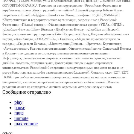
«РУ ФМ» (123298 Москва, ул. 3-я Хорошевская, дом 12, пом. 22). Доменное имя сайта
GOVORITMOSKVA.RU. Территория распространения – Российская Федерация и
зарубежные страны. Языки: русский и английский. Главный редактор Бабаян Роман
Георгиевич. Email: info@govoritmoskva.ru. Номер телефона: +7 (495) 950-62-26
*Экстремистские и террористические организации, запрещенные в Российской
Федерации: «Правый сектор», «Украинская повстанческая армия» (УПА), «ИГИЛ»,
«Джабхат Фатх аш-Шам» (бывшая «Джабхат ан-Нусра», «Джебхат ан-Нусра»),
Коалиция исламских группировок «Хайят Тахрир аш-Шам», Национал-Большевистская
партия, «Аль-Каида», «УНА-УНСО», «Талибан», «Меджлис крымско-татарского
народа», «Свидетели Иеговы», «Мизантропик Дивижн», «Братство» Корчинского,
«Артподготовка», Религиозная организация «Управленческий центр Свидетелей Иеговы
в России» и входящие в ее структуру местные религиозные организации.
Информация, размещенная на портале, а именно: текстовые материалы, элементы
дизайна, логотипы, товарные знаки, фотографии, видео и аудио охраняются
законодательством Российской Федерации и международными нормами права и не
могут быть использованы без разрешения правообладателей. Согласно ст.ст. 1274,1275
ГК РФ, при любом использовании материалов, размещенных на портале, в том числе
цитировании, активная гиперссылка на материал является обязательной. Мнение
редакции может не совпадать с мнением отдельных авторов и колумнистов.
Сообщение отправлено
play
pause
mute
unmute
max volume
02:01