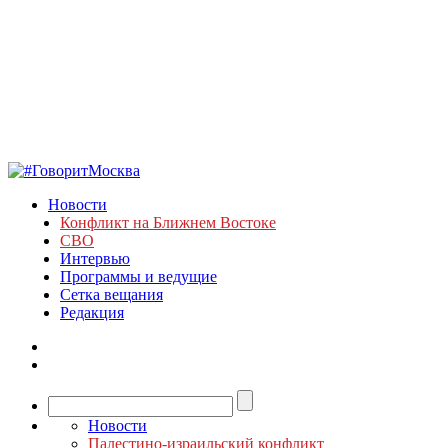
Новости
Конфликт на Ближнем Востоке
СВО
Интервью
Программы и ведущие
Сетка вещания
Редакция
Новости
Палестино-израильский конфликт