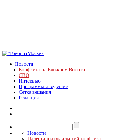
Новости
Конфликт на Ближнем Востоке
СВО
Интервью
Программы и ведущие
Сетка вещания
Редакция
Новости
Палестино-израильский конфликт