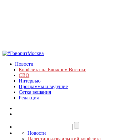
Новости
Конфликт на Ближнем Востоке
СВО
Интервью
Программы и ведущие
Сетка вещания
Редакция
Новости
Палестино-израильский конфликт