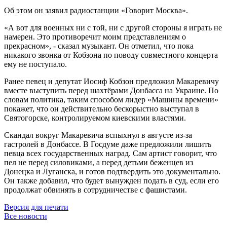
Об этом он заявил радиостанции «Говорит Москва».
«А вот для военных ни с той, ни с другой стороны я играть не
намерен. Это противоречит моим представлениям о
прекрасном», - сказал музыкант. Он отметил, что пока
никакого звонка от Кобзона по поводу совместного концерта
ему не поступало.
Ранее певец и депутат Иосиф Кобзон предложил Макаревичу
вместе выступить перед шахтёрами Донбасса на Украине. По
словам политика, таким способом лидер «Машины времени»
покажет, что он действительно бескорыстно выступал в
Святогорске, контролируемом киевскими властями.
Скандал вокруг Макаревича вспыхнул в августе из-за
гастролей в Донбассе. В Госдуме даже предложили лишить
певца всех государственных наград. Сам артист говорит, что
пел не перед силовиками, а перед детьми беженцев из
Донецка и Луганска, и готов подтвердить это документально.
Он также добавил, что будет вынужден подать в суд, если его
продолжат обвинять в сотрудничестве с фашистами.
Версия для печати
Все новости