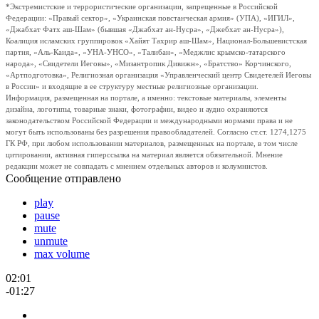
*Экстремистские и террористические организации, запрещенные в Российской
Федерации: «Правый сектор», «Украинская повстанческая армия» (УПА), «ИГИЛ»,
«Джабхат Фатх аш-Шам» (бывшая «Джабхат ан-Нусра», «Джебхат ан-Нусра»),
Коалиция исламских группировок «Хайят Тахрир аш-Шам», Национал-Большевистская
партия, «Аль-Каида», «УНА-УНСО», «Талибан», «Меджлис крымско-татарского
народа», «Свидетели Иеговы», «Мизантропик Дивижн», «Братство» Корчинского,
«Артподготовка», Религиозная организация «Управленческий центр Свидетелей Иеговы
в России» и входящие в ее структуру местные религиозные организации.
Информация, размещенная на портале, а именно: текстовые материалы, элементы
дизайна, логотипы, товарные знаки, фотографии, видео и аудио охраняются
законодательством Российской Федерации и международными нормами права и не
могут быть использованы без разрешения правообладателей. Согласно ст.ст. 1274,1275
ГК РФ, при любом использовании материалов, размещенных на портале, в том числе
цитировании, активная гиперссылка на материал является обязательной. Мнение
редакции может не совпадать с мнением отдельных авторов и колумнистов.
Сообщение отправлено
play
pause
mute
unmute
max volume
02:01
-01:27