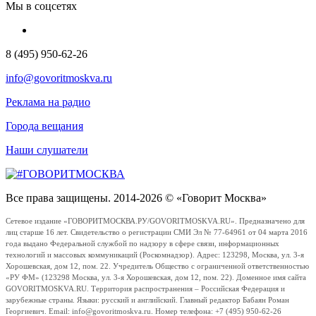
Мы в соцсетях
8 (495) 950-62-26
info@govoritmoskva.ru
Реклама на радио
Города вещания
Наши слушатели
Все права защищены. 2014-2026 © «Говорит Москва»
Сетевое издание «ГОВОРИТМОСКВА.РУ/GOVORITMOSKVA.RU». Предназначено для
лиц старше 16 лет. Свидетельство о регистрации СМИ Эл № 77-64961 от 04 марта 2016
года выдано Федеральной службой по надзору в сфере связи, информационных
технологий и массовых коммуникаций (Роскомнадзор). Адрес: 123298, Москва, ул. 3-я
Хорошевская, дом 12, пом. 22. Учредитель Общество с ограниченной ответственностью
«РУ ФМ» (123298 Москва, ул. 3-я Хорошевская, дом 12, пом. 22). Доменное имя сайта
GOVORITMOSKVA.RU. Территория распространения – Российская Федерация и
зарубежные страны. Языки: русский и английский. Главный редактор Бабаян Роман
Георгиевич. Email: info@govoritmoskva.ru. Номер телефона: +7 (495) 950-62-26