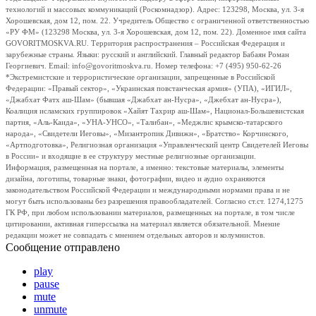
технологий и массовых коммуникаций (Роскомнадзор). Адрес: 123298, Москва, ул. 3-я
Хорошевская, дом 12, пом. 22. Учредитель Общество с ограниченной ответственностью
«РУ ФМ» (123298 Москва, ул. 3-я Хорошевская, дом 12, пом. 22). Доменное имя сайта
GOVORITMOSKVA.RU. Территория распространения – Российская Федерация и
зарубежные страны. Языки: русский и английский. Главный редактор Бабаян Роман
Георгиевич. Email: info@govoritmoskva.ru. Номер телефона: +7 (495) 950-62-26
*Экстремистские и террористические организации, запрещенные в Российской
Федерации: «Правый сектор», «Украинская повстанческая армия» (УПА), «ИГИЛ»,
«Джабхат Фатх аш-Шам» (бывшая «Джабхат ан-Нусра», «Джебхат ан-Нусра»),
Коалиция исламских группировок «Хайят Тахрир аш-Шам», Национал-Большевистская
партия, «Аль-Каида», «УНА-УНСО», «Талибан», «Меджлис крымско-татарского
народа», «Свидетели Иеговы», «Мизантропик Дивижн», «Братство» Корчинского,
«Артподготовка», Религиозная организация «Управленческий центр Свидетелей Иеговы
в России» и входящие в ее структуру местные религиозные организации.
Информация, размещенная на портале, а именно: текстовые материалы, элементы
дизайна, логотипы, товарные знаки, фотографии, видео и аудио охраняются
законодательством Российской Федерации и международными нормами права и не
могут быть использованы без разрешения правообладателей. Согласно ст.ст. 1274,1275
ГК РФ, при любом использовании материалов, размещенных на портале, в том числе
цитировании, активная гиперссылка на материал является обязательной. Мнение
редакции может не совпадать с мнением отдельных авторов и колумнистов.
Сообщение отправлено
play
pause
mute
unmute