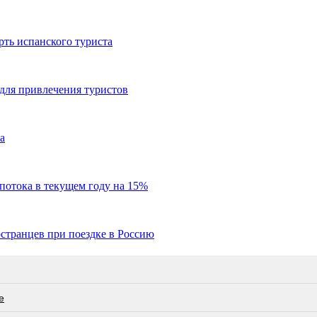
рть испанского туриста
для привлечения туристов
а
потока в текущем году на 15%
странцев при поездке в Россию
е