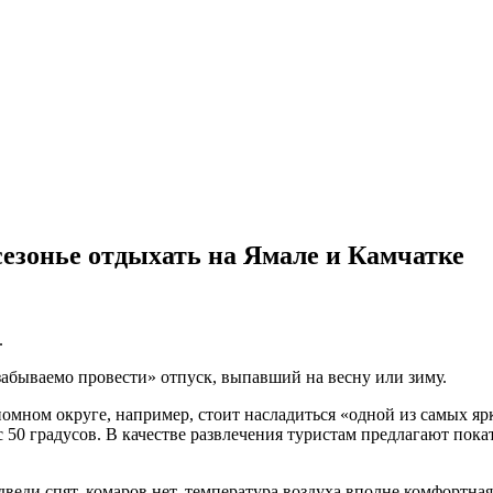
езонье отдыхать на Ямале и Камчатке
.
забываемо провести» отпуск, выпавший на весну или зиму.
омном округе, например, стоит насладиться «одной из самых я
с 50 градусов. В качестве развлечения туристам предлагают пок
дведи спят, комаров нет, температура воздуха вполне комфортная