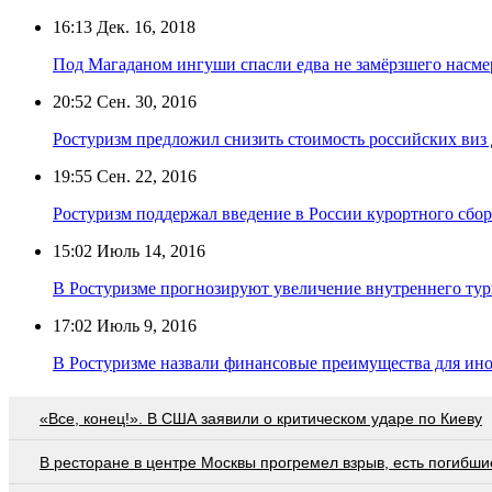
16:13
Дек. 16, 2018
Под Магаданом ингуши спасли едва не замёрзшего насме
20:52
Сен. 30, 2016
Ростуризм предложил снизить стоимость российских виз 
19:55
Сен. 22, 2016
Ростуризм поддержал введение в России курортного сбор
15:02
Июль 14, 2016
В Ростуризме прогнозируют увеличение внутреннего тур
17:02
Июль 9, 2016
В Ростуризме назвали финансовые преимущества для ино
«Все, конец!». В США заявили о критическом ударе по Киеву
В ресторане в центре Москвы прогремел взрыв, есть погибши