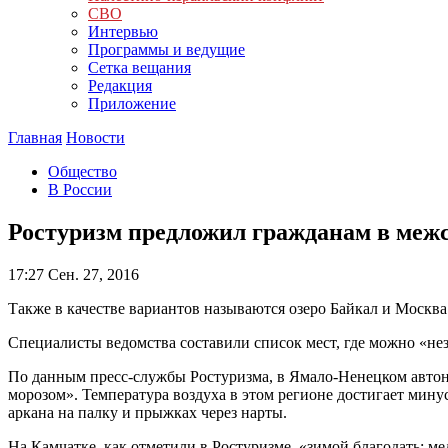
СВО
Интервью
Программы и ведущие
Сетка вещания
Редакция
Приложение
Главная
Новости
Общество
В России
Ростуризм предложил гражданам в межс
17:27
Сен. 27, 2016
Также в качестве вариантов называются озеро Байкал и Москва
Специалисты ведомства составили список мест, где можно «не
По данным пресс-службы Ростуризма, в Ямало-Ненецком автон
морозом». Температура воздуха в этом регионе достигает мину
аркана на палку и прыжках через нарты.
На Камчатке, как отметили в Ростуризме, «зимой благодать: ме