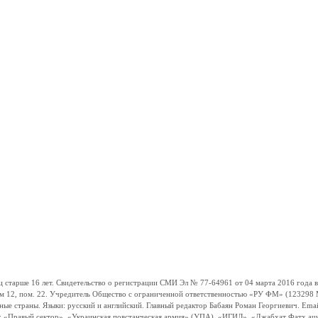
ше 16 лет. Свидетельство о регистрации СМИ Эл № 77-64961 от 04 марта 2016 года вы
ом 12, пом. 22. Учредитель Общество с ограниченной ответственностью «РУ ФМ» (123298 Мо
траны. Языки: русский и английский. Главный редактор Бабаян Роман Георгиевич. Email:
и: «Правый сектор», «Украинская повстанческая армия» (УПА), «ИГИЛ», «Джабхат Фатх а