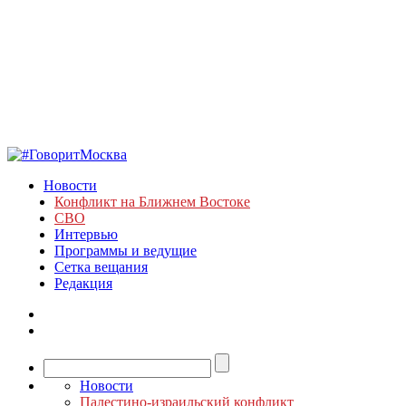
Новости
Конфликт на Ближнем Востоке
СВО
Интервью
Программы и ведущие
Сетка вещания
Редакция
Новости
Палестино-израильский конфликт