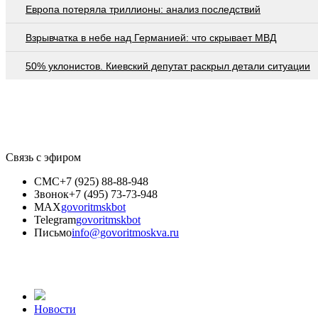
Европа потеряла триллионы: анализ последствий
Взрывчатка в небе над Германией: что скрывает МВД
50% уклонистов. Киевский депутат раскрыл детали ситуации
Связь с эфиром
СМС
+7 (925) 88-88-948
Звонок
+7 (495) 73-73-948
MAX
govoritmskbot
Telegram
govoritmskbot
Письмо
info@govoritmoskva.ru
Новости