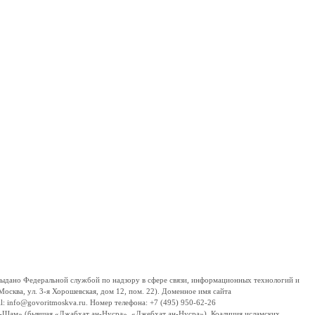
дано Федеральной службой по надзору в сфере связи, информационных технологий и
сква, ул. 3-я Хорошевская, дом 12, пом. 22). Доменное имя сайта
 info@govoritmoskva.ru. Номер телефона: +7 (495) 950-62-26
ш-Шам» (бывшая «Джабхат ан-Нусра», «Джебхат ан-Нусра»), Коалиция исламских