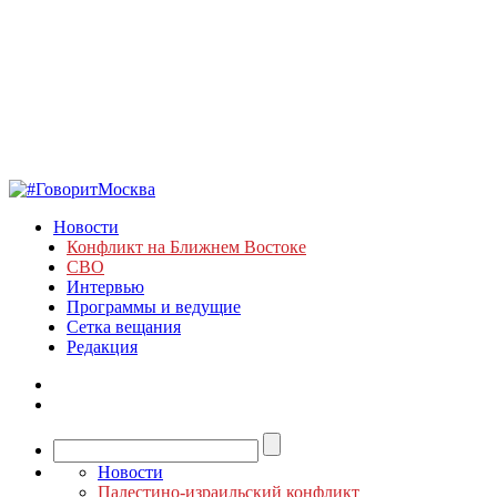
Новости
Конфликт на Ближнем Востоке
СВО
Интервью
Программы и ведущие
Сетка вещания
Редакция
Новости
Палестино-израильский конфликт