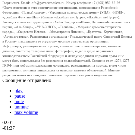
Георгиевич. Email: info@govoritmoskva.ru. Номер телефона: +7 (495) 950-62-26
*Экстремистские и террористические организации, запрещенные в Российской
Федерации: «Правый сектор», «Украинская повстанческая армия» (УПА), «ИГИЛ»,
«Джабхат Фатх аш-Шам» (бывшая «Джабхат ан-Нусра», «Джебхат ан-Нусра»),
Коалиция исламских группировок «Хайят Тахрир аш-Шам», Национал-Большевистская
партия, «Аль-Каида», «УНА-УНСО», «Талибан», «Меджлис крымско-татарского
народа», «Свидетели Иеговы», «Мизантропик Дивижн», «Братство» Корчинского,
«Артподготовка», Религиозная организация «Управленческий центр Свидетелей Иеговы
в России» и входящие в ее структуру местные религиозные организации.
Информация, размещенная на портале, а именно: текстовые материалы, элементы
дизайна, логотипы, товарные знаки, фотографии, видео и аудио охраняются
законодательством Российской Федерации и международными нормами права и не
могут быть использованы без разрешения правообладателей. Согласно ст.ст. 1274,1275
ГК РФ, при любом использовании материалов, размещенных на портале, в том числе
цитировании, активная гиперссылка на материал является обязательной. Мнение
редакции может не совпадать с мнением отдельных авторов и колумнистов.
Сообщение отправлено
play
pause
mute
unmute
max volume
02:01
-01:27