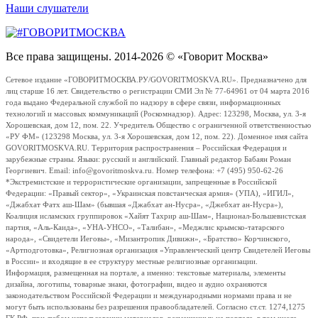
Наши слушатели
Все права защищены. 2014-2026 © «Говорит Москва»
Сетевое издание «ГОВОРИТМОСКВА.РУ/GOVORITMOSKVA.RU». Предназначено для
лиц старше 16 лет. Свидетельство о регистрации СМИ Эл № 77-64961 от 04 марта 2016
года выдано Федеральной службой по надзору в сфере связи, информационных
технологий и массовых коммуникаций (Роскомнадзор). Адрес: 123298, Москва, ул. 3-я
Хорошевская, дом 12, пом. 22. Учредитель Общество с ограниченной ответственностью
«РУ ФМ» (123298 Москва, ул. 3-я Хорошевская, дом 12, пом. 22). Доменное имя сайта
GOVORITMOSKVA.RU. Территория распространения – Российская Федерация и
зарубежные страны. Языки: русский и английский. Главный редактор Бабаян Роман
Георгиевич. Email: info@govoritmoskva.ru. Номер телефона: +7 (495) 950-62-26
*Экстремистские и террористические организации, запрещенные в Российской
Федерации: «Правый сектор», «Украинская повстанческая армия» (УПА), «ИГИЛ»,
«Джабхат Фатх аш-Шам» (бывшая «Джабхат ан-Нусра», «Джебхат ан-Нусра»),
Коалиция исламских группировок «Хайят Тахрир аш-Шам», Национал-Большевистская
партия, «Аль-Каида», «УНА-УНСО», «Талибан», «Меджлис крымско-татарского
народа», «Свидетели Иеговы», «Мизантропик Дивижн», «Братство» Корчинского,
«Артподготовка», Религиозная организация «Управленческий центр Свидетелей Иеговы
в России» и входящие в ее структуру местные религиозные организации.
Информация, размещенная на портале, а именно: текстовые материалы, элементы
дизайна, логотипы, товарные знаки, фотографии, видео и аудио охраняются
законодательством Российской Федерации и международными нормами права и не
могут быть использованы без разрешения правообладателей. Согласно ст.ст. 1274,1275