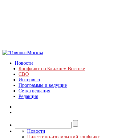
Новости
Конфликт на Ближнем Востоке
СВО
Интервью
Программы и ведущие
Сетка вещания
Редакция
Новости
Палестино-израильский конфликт