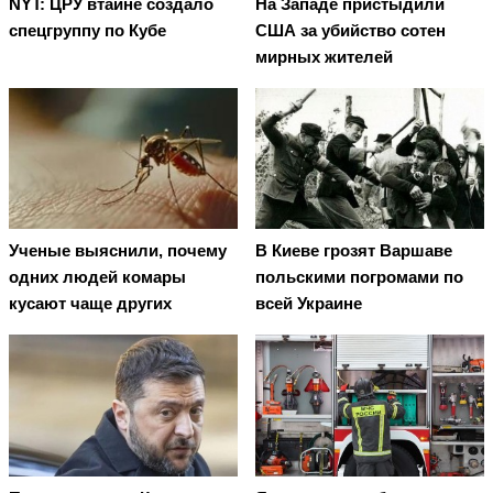
NYT: ЦРУ втайне создало
На Западе пристыдили
спецгруппу по Кубе
США за убийство сотен
мирных жителей
Ученые выяснили, почему
В Киеве грозят Варшаве
одних людей комары
польскими погромами по
кусают чаще других
всей Украине