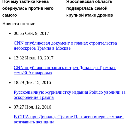
Почему тактика Киева
Ярославская область
обернулась против него
подверглась самой
самого
крупной атаке дронов
Новости по теме
06:55
Сен. 9, 2017
CNN опубликовал документ о планах строительства
небоскрёба Трампа в Москве
13:32
Июль 13, 2017
CNN опубликовал запись встреч Дональда Трампа с
семьёй Агаларовых
18:29
Дек. 15, 2016
Русскоязычную журналистку издания Politico уволили за
оскорбление Трампа
07:27
Ноя. 12, 2016
В США при Дональде Трампе Пентагон впервые может
возглавить женщина