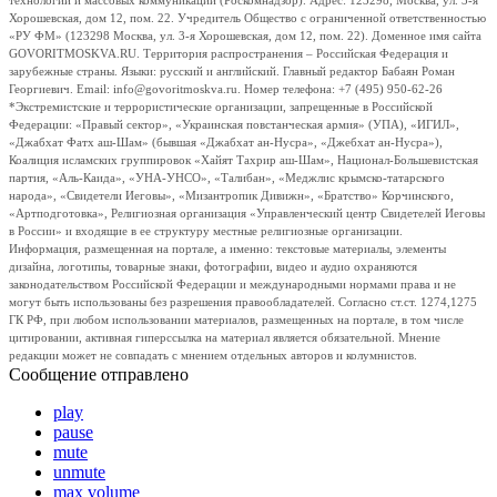
технологий и массовых коммуникаций (Роскомнадзор). Адрес: 123298, Москва, ул. 3-я
Хорошевская, дом 12, пом. 22. Учредитель Общество с ограниченной ответственностью
«РУ ФМ» (123298 Москва, ул. 3-я Хорошевская, дом 12, пом. 22). Доменное имя сайта
GOVORITMOSKVA.RU. Территория распространения – Российская Федерация и
зарубежные страны. Языки: русский и английский. Главный редактор Бабаян Роман
Георгиевич. Email: info@govoritmoskva.ru. Номер телефона: +7 (495) 950-62-26
*Экстремистские и террористические организации, запрещенные в Российской
Федерации: «Правый сектор», «Украинская повстанческая армия» (УПА), «ИГИЛ»,
«Джабхат Фатх аш-Шам» (бывшая «Джабхат ан-Нусра», «Джебхат ан-Нусра»),
Коалиция исламских группировок «Хайят Тахрир аш-Шам», Национал-Большевистская
партия, «Аль-Каида», «УНА-УНСО», «Талибан», «Меджлис крымско-татарского
народа», «Свидетели Иеговы», «Мизантропик Дивижн», «Братство» Корчинского,
«Артподготовка», Религиозная организация «Управленческий центр Свидетелей Иеговы
в России» и входящие в ее структуру местные религиозные организации.
Информация, размещенная на портале, а именно: текстовые материалы, элементы
дизайна, логотипы, товарные знаки, фотографии, видео и аудио охраняются
законодательством Российской Федерации и международными нормами права и не
могут быть использованы без разрешения правообладателей. Согласно ст.ст. 1274,1275
ГК РФ, при любом использовании материалов, размещенных на портале, в том числе
цитировании, активная гиперссылка на материал является обязательной. Мнение
редакции может не совпадать с мнением отдельных авторов и колумнистов.
Сообщение отправлено
play
pause
mute
unmute
max volume