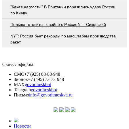
"Какая наглость!" В Британии поразились удару России
по Киеву
Польша готовится к войне с Россией — Сикорский
NYT: Россия бьет рекорды по масштабам производства
ракет
Связь с эфиром
СМС
+7 (925) 88-88-948
Звонок
+7 (495) 73-73-948
MAX
govoritmskbot
Telegram
govoritmskbot
Письмо
info@govoritmoskva.ru
Новости