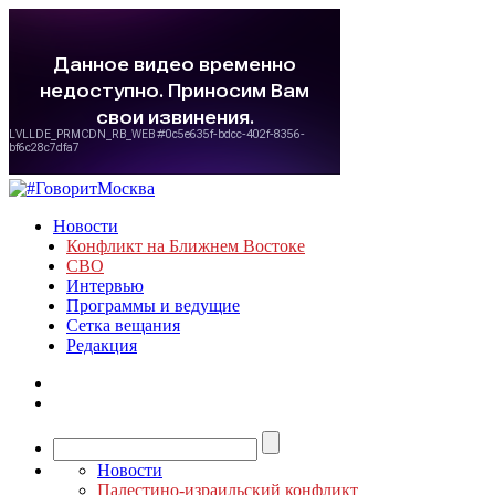
Новости
Конфликт на Ближнем Востоке
СВО
Интервью
Программы и ведущие
Сетка вещания
Редакция
Новости
Палестино-израильский конфликт