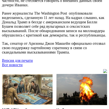
частности, не стесняется говорить о внешних данных своей
дочери Иванки.
Ранее журналисты The Washington Post опубликовали
видеозапись, сделанную 11 лет назад. На кадрах слышно, как
Дональд Трамп в беседе с американским ведущим Билли
Бушем позволяет себе ряд вульгарных и сексистских
высказываний. После обнародования записи на миллиардера
обрушились с критикой как демократы, так и республиканцы.
Так, сенатор от Аризоны Джон Маккейн официально отозвал
свою поддержку партийному соратнику в связи со
скандальными высказываниями Трампа.
Версия для печати
Все новости