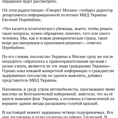
обращение будет рассмотрено.
Об этом радиостанции «Говорит Москва» сообщил директор
департамента информационной политики МИД Украины
Евгений Перебийнис.
«Что касается политического убежища, знаете, чтобы решать
такие вопросы, нужно обращение, конечно, того или иного
человека. Мы, как и всякая демократическая страна, такие
вещи рассматриваем и принимаем решение»,- отметил
Перебийнис.
По его словам, посольство Украины в Москве сразу же после
инцидента «обратилось к правоохранительным органам с
целью узнать, являются ли эти люди гражданами Украины».
Однако пока никакой конкретной информации о гражданстве
задержанных посольству не удалось выяснить, добавил
представитель МИД Украины.
Напомним, в среду утром автомобилисты, проезжавшие мимо
высотки на Котельнической набережной, заметили, что на её
шпиле вывешен флаг Украины, а половина установленной на
вершине здания звезды раскрашена голубой краской.
В настоящий момент задержаны четверо подозреваемых. Все
они доставлены в отдел полиции по району Таганский. В