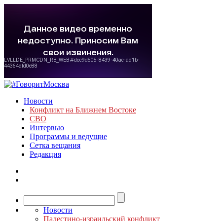
Новости
Конфликт на Ближнем Востоке
СВО
Интервью
Программы и ведущие
Сетка вещания
Редакция
Новости
Палестино-израильский конфликт