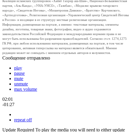
Коалиция исламских группировок «Хайят Тахрир аш-Шам», Национал-Большевистская
партия, «Аль-Каида», «УНА-УНСО», «Талибан», «Меджлис крымско-татарского
народа», «Свидетели Иеговы», «Мизантропик Дивижн», «Братство» Корчинского,
«Артподготовка», Религиозная организация «Управленческий центр Свидетелей Иеговы
в России» и входящие в ее структуру местные религиозные организации.
Информация, размещенная на портале, а именно: текстовые материалы, элементы
дизайна, логотипы, товарные знаки, фотографии, видео и аудио охраняются
законодательством Российской Федерации и международными нормами права и не
могут быть использованы без разрешения правообладателей. Согласно ст.ст. 1274,1275
ГК РФ, при любом использовании материалов, размещенных на портале, в том числе
цитировании, активная гиперссылка на материал является обязательной. Мнение
редакции может не совпадать с мнением отдельных авторов и колумнистов.
Сообщение отправлено
play
pause
mute
unmute
max volume
02:01
-01:27
repeat off
Update Required
To play the media you will need to either update