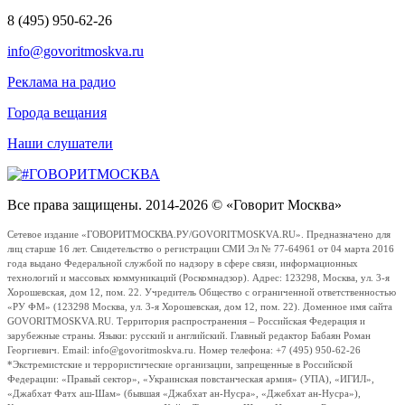
8 (495) 950-62-26
info@govoritmoskva.ru
Реклама на радио
Города вещания
Наши слушатели
Все права защищены. 2014-2026 © «Говорит Москва»
Сетевое издание «ГОВОРИТМОСКВА.РУ/GOVORITMOSKVA.RU». Предназначено для
лиц старше 16 лет. Свидетельство о регистрации СМИ Эл № 77-64961 от 04 марта 2016
года выдано Федеральной службой по надзору в сфере связи, информационных
технологий и массовых коммуникаций (Роскомнадзор). Адрес: 123298, Москва, ул. 3-я
Хорошевская, дом 12, пом. 22. Учредитель Общество с ограниченной ответственностью
«РУ ФМ» (123298 Москва, ул. 3-я Хорошевская, дом 12, пом. 22). Доменное имя сайта
GOVORITMOSKVA.RU. Территория распространения – Российская Федерация и
зарубежные страны. Языки: русский и английский. Главный редактор Бабаян Роман
Георгиевич. Email: info@govoritmoskva.ru. Номер телефона: +7 (495) 950-62-26
*Экстремистские и террористические организации, запрещенные в Российской
Федерации: «Правый сектор», «Украинская повстанческая армия» (УПА), «ИГИЛ»,
«Джабхат Фатх аш-Шам» (бывшая «Джабхат ан-Нусра», «Джебхат ан-Нусра»),