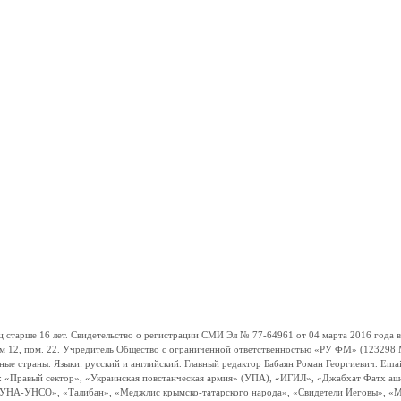
ше 16 лет. Свидетельство о регистрации СМИ Эл № 77-64961 от 04 марта 2016 года вы
ом 12, пом. 22. Учредитель Общество с ограниченной ответственностью «РУ ФМ» (123298 Мо
траны. Языки: русский и английский. Главный редактор Бабаян Роман Георгиевич. Email:
и: «Правый сектор», «Украинская повстанческая армия» (УПА), «ИГИЛ», «Джабхат Фатх а
«УНА-УНСО», «Талибан», «Меджлис крымско-татарского народа», «Свидетели Иеговы», «М