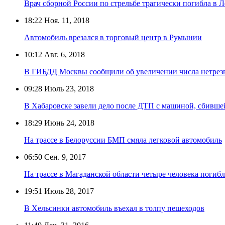
Врач сборной России по стрельбе трагически погибла в 
18:22
Ноя. 11, 2018
Автомобиль врезался в торговый центр в Румынии
10:12
Авг. 6, 2018
В ГИБДД Москвы сообщили об увеличении числа нетрезв
09:28
Июль 23, 2018
В Хабаровске завели дело после ДТП с машиной, сбивше
18:29
Июнь 24, 2018
На трассе в Белоруссии БМП смяла легковой автомобиль
06:50
Сен. 9, 2017
На трассе в Магаданской области четыре человека поги
19:51
Июль 28, 2017
В Хельсинки автомобиль въехал в толпу пешеходов