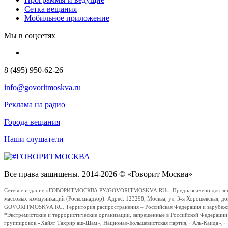
Сетка вещания
Мобильное приложение
Мы в соцсетях
8 (495) 950-62-26
info@govoritmoskva.ru
Реклама на радио
Города вещания
Наши слушатели
Все права защищены. 2014-2026 © «Говорит Москва»
Сетевое издание «ГОВОРИТМОСКВА.РУ/GOVORITMOSKVA.RU». Предназначено для лиц стар
массовых коммуникаций (Роскомнадзор). Адрес: 123298, Москва, ул. 3-я Хорошевская, д
GOVORITMOSKVA.RU. Территория распространения – Российская Федерация и зарубежные с
*Экстремистские и террористические организации, запрещенные в Российской Федераци
группировок «Хайят Тахрир аш-Шам», Национал-Большевистская партия, «Аль-Каида», 