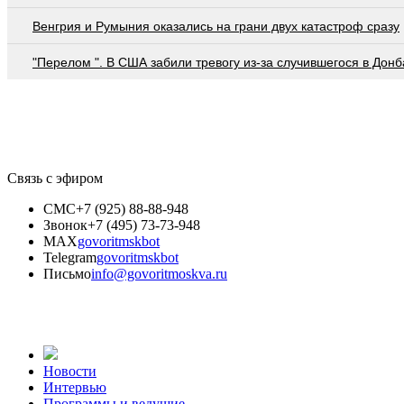
Венгрия и Румыния оказались на грани двух катастроф сразу
"Перелом ". В США забили тревогу из-за случившегося в Донб
Связь с эфиром
СМС
+7 (925) 88-88-948
Звонок
+7 (495) 73-73-948
MAX
govoritmskbot
Telegram
govoritmskbot
Письмо
info@govoritmoskva.ru
Новости
Интервью
Программы и ведущие