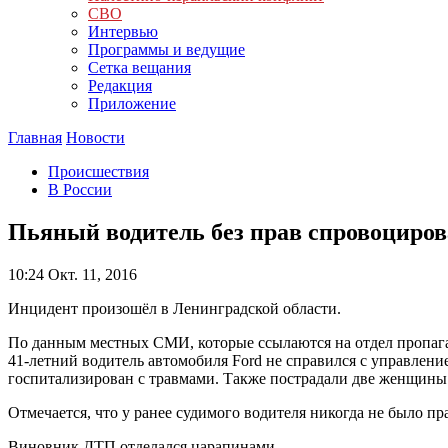
СВО
Интервью
Программы и ведущие
Сетка вещания
Редакция
Приложение
Главная
Новости
Происшествия
В России
Пьяный водитель без прав спровоциров
10:24
Окт. 11, 2016
Инцидент произошёл в Ленинградской области.
По данным местных СМИ, которые ссылаются на отдел пропаг
41-летний водитель автомобиля Ford не справился с управление
госпитализирован с травмами. Также пострадали две женщины
Отмечается, что у ранее судимого водителя никогда не было пра
Виновник ДТП отделался царапинами.