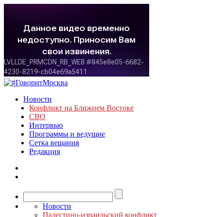
Новости
Конфликт на Ближнем Востоке
СВО
Интервью
Программы и ведущие
Сетка вещания
Редакция
Новости
Палестино-израильский конфликт