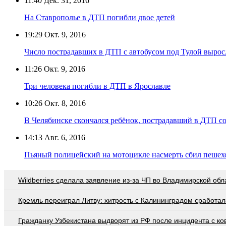
11:40
Дек. 31, 2016
На Ставрополье в ДТП погибли двое детей
19:29
Окт. 9, 2016
Число пострадавших в ДТП с автобусом под Тулой вырос
11:26
Окт. 9, 2016
Три человека погибли в ДТП в Ярославле
10:26
Окт. 8, 2016
В Челябинске скончался ребёнок, пострадавший в ДТП со
14:13
Авг. 6, 2016
Пьяный полицейский на мотоцикле насмерть сбил пешех
Wildberries cделала заявление из-за ЧП во Владимирской обл
Кремль переиграл Литву: хитрость с Калининградом сработал
Гражданку Узбекистана выдворят из РФ после инцидента с ко