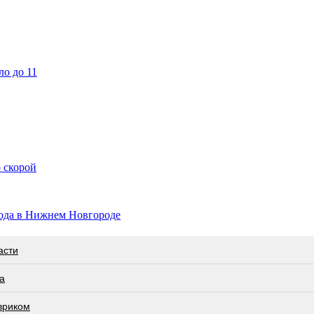
ло до 11
 скорой
ода в Нижнем Новгороде
асти
а
вриком