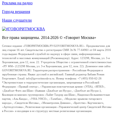
Реклама на радио
Города вещания
Наши слушатели
Все права защищены. 2014-2026 © «Говорит Москва»
Сетевое издание «ГОВОРИТМОСКВА.РУ/GOVORITMOSKVA.RU». Предназначено для
лиц старше 16 лет. Свидетельство о регистрации СМИ Эл № 77-64961 от 04 марта 2016
года выдано Федеральной службой по надзору в сфере связи, информационных
технологий и массовых коммуникаций (Роскомнадзор). Адрес: 123298, Москва, ул. 3-я
Хорошевская, дом 12, пом. 22. Учредитель Общество с ограниченной ответственностью
«РУ ФМ» (123298 Москва, ул. 3-я Хорошевская, дом 12, пом. 22). Доменное имя сайта
GOVORITMOSKVA.RU. Территория распространения – Российская Федерация и
зарубежные страны. Языки: русский и английский. Главный редактор Бабаян Роман
Георгиевич. Email: info@govoritmoskva.ru. Номер телефона: +7 (495) 950-62-26
*Экстремистские и террористические организации, запрещенные в Российской
Федерации: «Правый сектор», «Украинская повстанческая армия» (УПА), «ИГИЛ»,
«Джабхат Фатх аш-Шам» (бывшая «Джабхат ан-Нусра», «Джебхат ан-Нусра»),
Коалиция исламских группировок «Хайят Тахрир аш-Шам», Национал-Большевистская
партия, «Аль-Каида», «УНА-УНСО», «Талибан», «Меджлис крымско-татарского
народа», «Свидетели Иеговы», «Мизантропик Дивижн», «Братство» Корчинского,
«Артподготовка», Религиозная организация «Управленческий центр Свидетелей Иеговы
в России» и входящие в ее структуру местные религиозные организации.