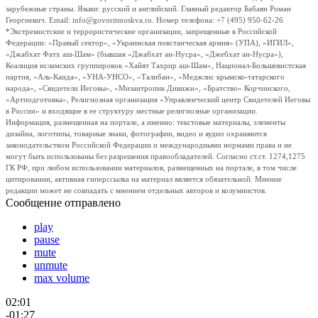
зарубежные страны. Языки: русский и английский. Главный редактор Бабаян Роман
Георгиевич. Email: info@govoritmoskva.ru. Номер телефона: +7 (495) 950-62-26
*Экстремистские и террористические организации, запрещенные в Российской
Федерации: «Правый сектор», «Украинская повстанческая армия» (УПА), «ИГИЛ»,
«Джабхат Фатх аш-Шам» (бывшая «Джабхат ан-Нусра», «Джебхат ан-Нусра»),
Коалиция исламских группировок «Хайят Тахрир аш-Шам», Национал-Большевистская
партия, «Аль-Каида», «УНА-УНСО», «Талибан», «Меджлис крымско-татарского
народа», «Свидетели Иеговы», «Мизантропик Дивижн», «Братство» Корчинского,
«Артподготовка», Религиозная организация «Управленческий центр Свидетелей Иеговы
в России» и входящие в ее структуру местные религиозные организации.
Информация, размещенная на портале, а именно: текстовые материалы, элементы
дизайна, логотипы, товарные знаки, фотографии, видео и аудио охраняются
законодательством Российской Федерации и международными нормами права и не
могут быть использованы без разрешения правообладателей. Согласно ст.ст. 1274,1275
ГК РФ, при любом использовании материалов, размещенных на портале, в том числе
цитировании, активная гиперссылка на материал является обязательной. Мнение
редакции может не совпадать с мнением отдельных авторов и колумнистов.
Сообщение отправлено
play
pause
mute
unmute
max volume
02:01
-01:27