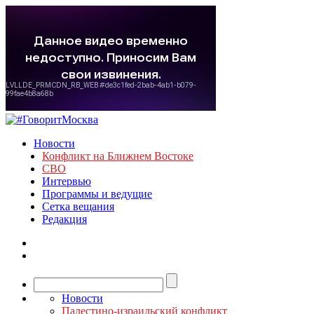
Новости
Конфликт на Ближнем Востоке
СВО
Интервью
Программы и ведущие
Сетка вещания
Редакция
Новости
Палестино-израильский конфликт