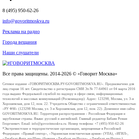
8 (495) 950-62-26
info@govoritmoskva.ru
Реклама на радио
Города вещания
Наши слушатели
Все права защищены. 2014-2026 © «Говорит Москва»
Сетевое издание «ГОВОРИТМОСКВА.РУ/GOVORITMOSKVA.RU». Предназначено для
лиц старше 16 лет. Свидетельство о регистрации СМИ Эл № 77-64961 от 04 марта 2016
года выдано Федеральной службой по надзору в сфере связи, информационных
технологий и массовых коммуникаций (Роскомнадзор). Адрес: 123298, Москва, ул. 3-я
Хорошевская, дом 12, пом. 22. Учредитель Общество с ограниченной ответственностью
«РУ ФМ» (123298 Москва, ул. 3-я Хорошевская, дом 12, пом. 22). Доменное имя сайта
GOVORITMOSKVA.RU. Территория распространения – Российская Федерация и
зарубежные страны. Языки: русский и английский. Главный редактор Бабаян Роман
Георгиевич. Email: info@govoritmoskva.ru. Номер телефона: +7 (495) 950-62-26
*Экстремистские и террористические организации, запрещенные в Российской
Федерации: «Правый сектор», «Украинская повстанческая армия» (УПА), «ИГИЛ»,
«Джабхат Фатх аш-Шам» (бывшая «Джабхат ан-Нусра», «Джебхат ан-Нусра»),