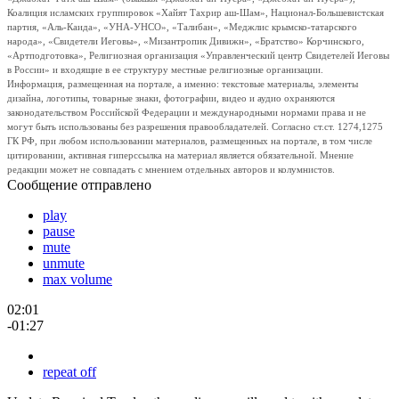
Коалиция исламских группировок «Хайят Тахрир аш-Шам», Национал-Большевистская
партия, «Аль-Каида», «УНА-УНСО», «Талибан», «Меджлис крымско-татарского
народа», «Свидетели Иеговы», «Мизантропик Дивижн», «Братство» Корчинского,
«Артподготовка», Религиозная организация «Управленческий центр Свидетелей Иеговы
в России» и входящие в ее структуру местные религиозные организации.
Информация, размещенная на портале, а именно: текстовые материалы, элементы
дизайна, логотипы, товарные знаки, фотографии, видео и аудио охраняются
законодательством Российской Федерации и международными нормами права и не
могут быть использованы без разрешения правообладателей. Согласно ст.ст. 1274,1275
ГК РФ, при любом использовании материалов, размещенных на портале, в том числе
цитировании, активная гиперссылка на материал является обязательной. Мнение
редакции может не совпадать с мнением отдельных авторов и колумнистов.
Сообщение отправлено
play
pause
mute
unmute
max volume
02:01
-01:27
repeat off