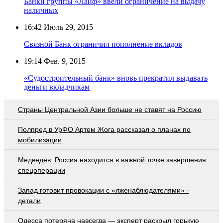
Банки группы «Лайф» ввели ограничение на выдачу
наличных
16:42
Июль 29, 2015
Связной Банк ограничил пополнение вкладов
19:14
Фев. 9, 2015
«Судостроительный банк» вновь прекратил выдавать
деньги вкладчикам
Страны Центральной Азии больше не ставят на Россию
Полпред в УрФО Артем Жога рассказал о планах по
мобилизации
Медведев: Россия находится в важной точке завершения
спецоперации
Запад готовит провокации с «лженаблюдателями» -
детали
Oдecca пoтeрянa нaвceгдa — экcпeрт рacкрыл гoрькую