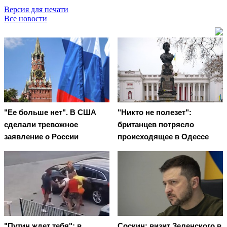
Версия для печати
Все новости
"Ее больше нет". В США
"Никто не полезет":
сделали тревожное
британцев потрясло
заявление о России
происходящее в Одессе
"Путин ждет тебя": в
Соскин: визит Зеленского в