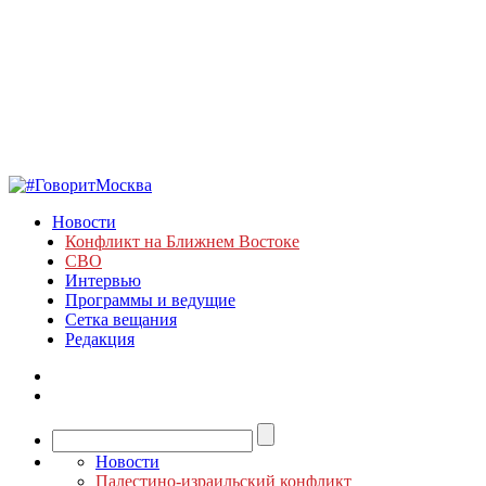
Новости
Конфликт на Ближнем Востоке
СВО
Интервью
Программы и ведущие
Сетка вещания
Редакция
Новости
Палестино-израильский конфликт