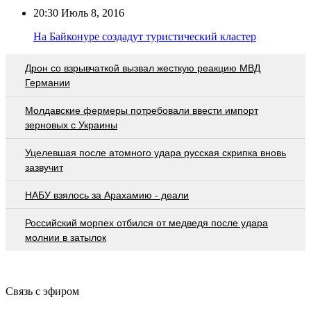
20:30
Июль 8, 2016
На Байконуре создадут туристический кластер
Дрон со взрывчаткой вызвал жесткую реакцию МВД
Германии
Молдавские фермеры потребовали ввести импорт
зерновых с Украины
Уцелевшая после атомного удара русская скрипка вновь
зазвучит
НАБУ взялось за Арахамию - деали
Российский морпех отбился от медведя после удара
молнии в затылок
Связь с эфиром