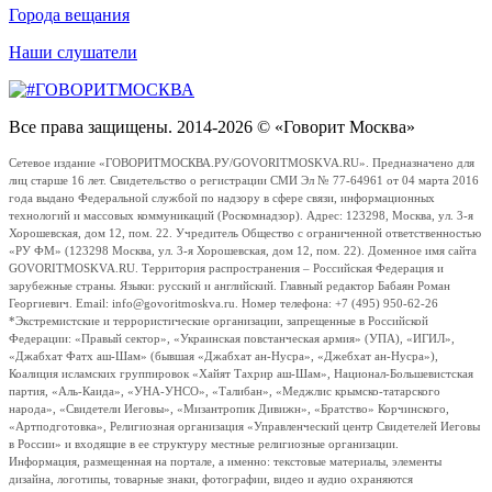
Города вещания
Наши слушатели
Все права защищены. 2014-2026 © «Говорит Москва»
Сетевое издание «ГОВОРИТМОСКВА.РУ/GOVORITMOSKVA.RU». Предназначено для
лиц старше 16 лет. Свидетельство о регистрации СМИ Эл № 77-64961 от 04 марта 2016
года выдано Федеральной службой по надзору в сфере связи, информационных
технологий и массовых коммуникаций (Роскомнадзор). Адрес: 123298, Москва, ул. 3-я
Хорошевская, дом 12, пом. 22. Учредитель Общество с ограниченной ответственностью
«РУ ФМ» (123298 Москва, ул. 3-я Хорошевская, дом 12, пом. 22). Доменное имя сайта
GOVORITMOSKVA.RU. Территория распространения – Российская Федерация и
зарубежные страны. Языки: русский и английский. Главный редактор Бабаян Роман
Георгиевич. Email: info@govoritmoskva.ru. Номер телефона: +7 (495) 950-62-26
*Экстремистские и террористические организации, запрещенные в Российской
Федерации: «Правый сектор», «Украинская повстанческая армия» (УПА), «ИГИЛ»,
«Джабхат Фатх аш-Шам» (бывшая «Джабхат ан-Нусра», «Джебхат ан-Нусра»),
Коалиция исламских группировок «Хайят Тахрир аш-Шам», Национал-Большевистская
партия, «Аль-Каида», «УНА-УНСО», «Талибан», «Меджлис крымско-татарского
народа», «Свидетели Иеговы», «Мизантропик Дивижн», «Братство» Корчинского,
«Артподготовка», Религиозная организация «Управленческий центр Свидетелей Иеговы
в России» и входящие в ее структуру местные религиозные организации.
Информация, размещенная на портале, а именно: текстовые материалы, элементы
дизайна, логотипы, товарные знаки, фотографии, видео и аудио охраняются