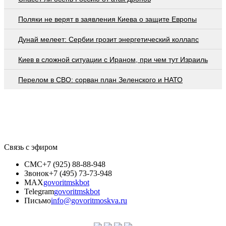
Поляки не верят в заявления Киева о защите Европы
Дунай мелеет: Сербии грозит энергетический коллапс
Киев в сложной ситуации с Ираном, при чем тут Израиль
Перелом в СВО: сорван план Зеленского и НАТО
Связь с эфиром
СМС
+7 (925) 88-88-948
Звонок
+7 (495) 73-73-948
MAX
govoritmskbot
Telegram
govoritmskbot
Письмо
info@govoritmoskva.ru