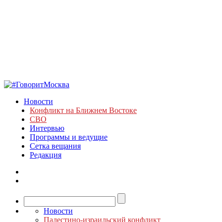
Новости
Конфликт на Ближнем Востоке
СВО
Интервью
Программы и ведущие
Сетка вещания
Редакция
Новости
Палестино-израильский конфликт