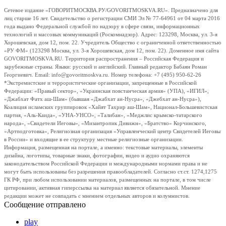
Сетевое издание «ГОВОРИТМОСКВА.РУ/GOVORITMOSKVA.RU». Предназначено для
лиц старше 16 лет. Свидетельство о регистрации СМИ Эл № 77-64961 от 04 марта 2016
года выдано Федеральной службой по надзору в сфере связи, информационных
технологий и массовых коммуникаций (Роскомнадзор). Адрес: 123298, Москва, ул. 3-я
Хорошевская, дом 12, пом. 22. Учредитель Общество с ограниченной ответственностью
«РУ ФМ» (123298 Москва, ул. 3-я Хорошевская, дом 12, пом. 22). Доменное имя сайта
GOVORITMOSKVA.RU. Территория распространения – Российская Федерация и
зарубежные страны. Языки: русский и английский. Главный редактор Бабаян Роман
Георгиевич. Email: info@govoritmoskva.ru. Номер телефона: +7 (495) 950-62-26
*Экстремистские и террористические организации, запрещенные в Российской
Федерации: «Правый сектор», «Украинская повстанческая армия» (УПА), «ИГИЛ»,
«Джабхат Фатх аш-Шам» (бывшая «Джабхат ан-Нусра», «Джебхат ан-Нусра»),
Коалиция исламских группировок «Хайят Тахрир аш-Шам», Национал-Большевистская
партия, «Аль-Каида», «УНА-УНСО», «Талибан», «Меджлис крымско-татарского
народа», «Свидетели Иеговы», «Мизантропик Дивижн», «Братство» Корчинского,
«Артподготовка», Религиозная организация «Управленческий центр Свидетелей Иеговы
в России» и входящие в ее структуру местные религиозные организации.
Информация, размещенная на портале, а именно: текстовые материалы, элементы
дизайна, логотипы, товарные знаки, фотографии, видео и аудио охраняются
законодательством Российской Федерации и международными нормами права и не
могут быть использованы без разрешения правообладателей. Согласно ст.ст. 1274,1275
ГК РФ, при любом использовании материалов, размещенных на портале, в том числе
цитировании, активная гиперссылка на материал является обязательной. Мнение
редакции может не совпадать с мнением отдельных авторов и колумнистов.
Сообщение отправлено
play