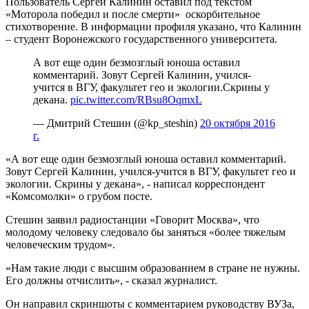
Пользователь Сергей Калинин оставил под текстом
«Моторола победил и после смерти» оскорбительное
стихотворение. В информации профиля указано, что Калинин
– студент Воронежского государственного университета.
А вот еще один безмозглый юноша оставил
комментарий. Зовут Сергей Калинин, учился-
учится в ВГУ, факультет гео и экологии.Скрины у
декана.
pic.twitter.com/RBsu8OqmxL
— Дмитрий Стешин (@kp_steshin)
20 октября 2016
г.
«А вот еще один безмозглый юноша оставил комментарий.
Зовут Сергей Калинин, учился-учится в ВГУ, факультет гео и
экологии. Скрины у декана», - написал корреспондент
«Комсомолки» о грубом посте.
Стешин заявил радиостанции «Говорит Москва», что
молодому человеку следовало бы заняться «более тяжелым
человеческим трудом».
«Нам такие люди с высшим образованием в стране не нужны.
Его должны отчислить», - сказал журналист.
Он направил скриншоты с комментарием руководству ВУЗа,