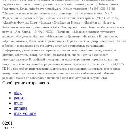
зарубежные страны. Языки: русский и английский. Главный редактор Бабаян Роман
Георгиевич. Email: info@govoritmoskva.ru. Номер телефона: +7 (495) 950-62-26
*Экстремистские и террористические организации, запрещенные в Российской
Федерации: «Правый сектор», «Украинская повстанческая армия» (УПА), «ИГИЛ»,
«Джабхат Фатх аш-Шам» (бывшая «Джабхат ан-Нусра», «Джебхат ан-Нусра»),
Коалиция исламских группировок «Хайят Тахрир аш-Шам», Национал-Большевистская
партия, «Аль-Каида», «УНА-УНСО», «Талибан», «Меджлис крымско-татарского
народа», «Свидетели Иеговы», «Мизантропик Дивижн», «Братство» Корчинского,
«Артподготовка», Религиозная организация «Управленческий центр Свидетелей Иеговы
в России» и входящие в ее структуру местные религиозные организации.
Информация, размещенная на портале, а именно: текстовые материалы, элементы
дизайна, логотипы, товарные знаки, фотографии, видео и аудио охраняются
законодательством Российской Федерации и международными нормами права и не
могут быть использованы без разрешения правообладателей. Согласно ст.ст. 1274,1275
ГК РФ, при любом использовании материалов, размещенных на портале, в том числе
цитировании, активная гиперссылка на материал является обязательной. Мнение
редакции может не совпадать с мнением отдельных авторов и колумнистов.
Сообщение отправлено
play
pause
mute
unmute
max volume
02:01
-01:27