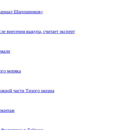
«Маршал Шапошников»
ле внесения выкупа, считает эксперт
омали
ого моряка
южной части Тихого океана
 экипаж