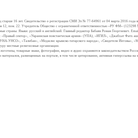
ше 16 лет. Свидетельство о регистрации СМИ Эл № 77-64961 от 04 марта 2016 года вы
ом 12, пом. 22. Учредитель Общество с ограниченной ответственностью «РУ ФМ» (123298 Мо
траны. Языки: русский и английский. Главный редактор Бабаян Роман Георгиевич. Email:
и: «Правый сектор», «Украинская повстанческая армия» (УПА), «ИГИЛ», «Джабхат Фатх а
«УНА-УНСО», «Талибан», «Меджлис крымско-татарского народа», «Свидетели Иеговы», «М
туру местные религиозные организации.
, логотипы, товарные знаки, фотографии, видео и аудио охраняются законодательством Ро
и материалов, размещенных на портале, в том числе цитировании, активная гиперссылка на 