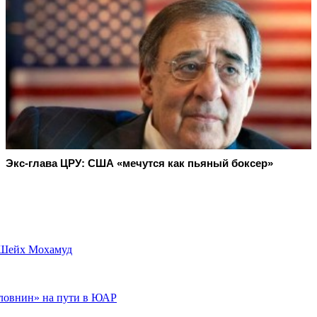
Экс-глава ЦРУ: США «мечутся как пьяный боксер»
 Шейх Мохамуд
оловнин» на пути в ЮАР