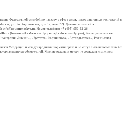
дано Федеральной службой по надзору в сфере связи, информационных технологий и
сква, ул. 3-я Хорошевская, дом 12, пом. 22). Доменное имя сайта
 info@govoritmoskva.ru. Номер телефона: +7 (495) 950-62-26
ш-Шам» (бывшая «Джабхат ан-Нусра», «Джебхат ан-Нусра»), Коалиция исламских
изантропик Дивижн», «Братство» Корчинского, «Артподготовка», Религиозная
ссийской Федерации и международными нормами права и не могут быть использованы без
материал является обязательной. Мнение редакции может не совпадать с мнением