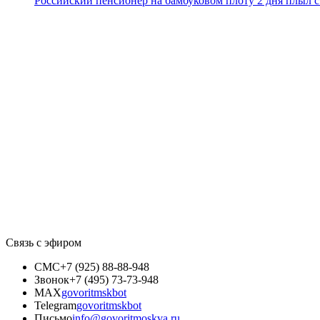
Российский пенсионер на бамбуковом плоту 2 дня плыл 
Связь с эфиром
СМС
+7 (925) 88-88-948
Звонок
+7 (495) 73-73-948
MAX
govoritmskbot
Telegram
govoritmskbot
Письмо
info@govoritmoskva.ru