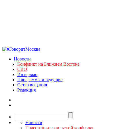
Новости
Конфликт на Ближнем Востоке
СВО
Интервью
Программы и ведущие
Сетка вещания
Редакция
Новости
Палестино-израильский конфликт