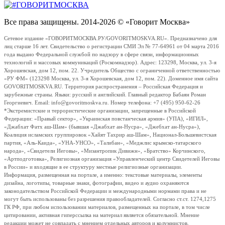
Все права защищены. 2014-2026 © «Говорит Москва»
Сетевое издание «ГОВОРИТМОСКВА.РУ/GOVORITMOSKVA.RU». Предназначено для
лиц старше 16 лет. Свидетельство о регистрации СМИ Эл № 77-64961 от 04 марта 2016
года выдано Федеральной службой по надзору в сфере связи, информационных
технологий и массовых коммуникаций (Роскомнадзор). Адрес: 123298, Москва, ул. 3-я
Хорошевская, дом 12, пом. 22. Учредитель Общество с ограниченной ответственностью
«РУ ФМ» (123298 Москва, ул. 3-я Хорошевская, дом 12, пом. 22). Доменное имя сайта
GOVORITMOSKVA.RU. Территория распространения – Российская Федерация и
зарубежные страны. Языки: русский и английский. Главный редактор Бабаян Роман
Георгиевич. Email: info@govoritmoskva.ru. Номер телефона: +7 (495) 950-62-26
*Экстремистские и террористические организации, запрещенные в Российской
Федерации: «Правый сектор», «Украинская повстанческая армия» (УПА), «ИГИЛ»,
«Джабхат Фатх аш-Шам» (бывшая «Джабхат ан-Нусра», «Джебхат ан-Нусра»),
Коалиция исламских группировок «Хайят Тахрир аш-Шам», Национал-Большевистская
партия, «Аль-Каида», «УНА-УНСО», «Талибан», «Меджлис крымско-татарского
народа», «Свидетели Иеговы», «Мизантропик Дивижн», «Братство» Корчинского,
«Артподготовка», Религиозная организация «Управленческий центр Свидетелей Иеговы
в России» и входящие в ее структуру местные религиозные организации.
Информация, размещенная на портале, а именно: текстовые материалы, элементы
дизайна, логотипы, товарные знаки, фотографии, видео и аудио охраняются
законодательством Российской Федерации и международными нормами права и не
могут быть использованы без разрешения правообладателей. Согласно ст.ст. 1274,1275
ГК РФ, при любом использовании материалов, размещенных на портале, в том числе
цитировании, активная гиперссылка на материал является обязательной. Мнение
редакции может не совпадать с мнением отдельных авторов и колумнистов.