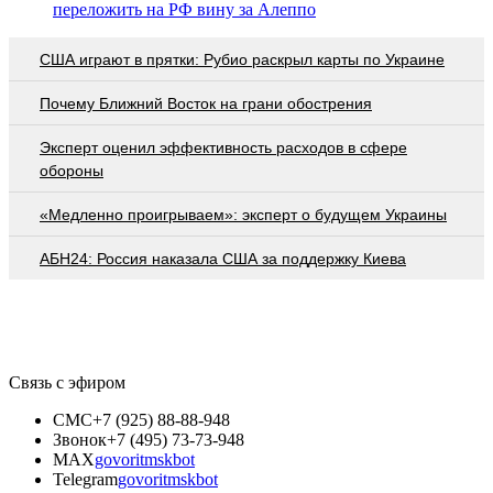
переложить на РФ вину за Алеппо
США играют в прятки: Рубио раскрыл карты по Украине
Почему Ближний Восток на грани обострения
Эксперт оценил эффективность расходов в сфере
обороны
«Медленно проигрываем»: эксперт о будущем Украины
АБН24: Россия наказала США за поддержку Киева
Связь с эфиром
СМС
+7 (925) 88-88-948
Звонок
+7 (495) 73-73-948
MAX
govoritmskbot
Telegram
govoritmskbot