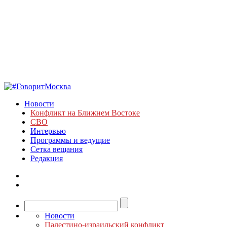
Новости
Конфликт на Ближнем Востоке
СВО
Интервью
Программы и ведущие
Сетка вещания
Редакция
Новости
Палестино-израильский конфликт