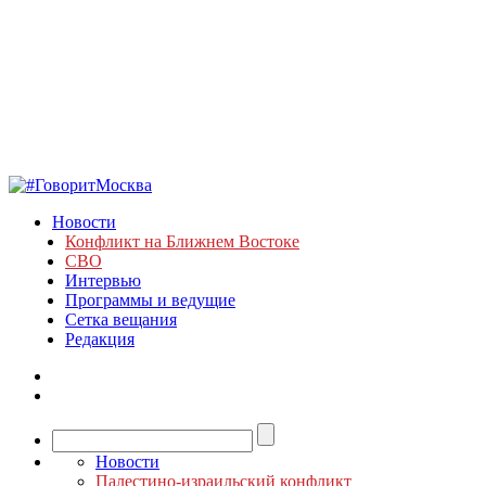
Новости
Конфликт на Ближнем Востоке
СВО
Интервью
Программы и ведущие
Сетка вещания
Редакция
Новости
Палестино-израильский конфликт