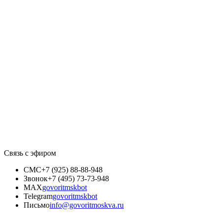
Связь с эфиром
СМС
+7 (925) 88-88-948
Звонок
+7 (495) 73-73-948
MAX
govoritmskbot
Telegram
govoritmskbot
Письмо
info@govoritmoskva.ru