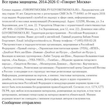
Все права защищены. 2014-2026 © «Говорит Москва»
Сетевое издание «ГОВОРИТМОСКВА.РУ/GOVORITMOSKVA.RU». Предназначено для
лиц старше 16 лет. Свидетельство о регистрации СМИ Эл № 77-64961 от 04 марта 2016
года выдано Федеральной службой по надзору в сфере связи, информационных
технологий и массовых коммуникаций (Роскомнадзор). Адрес: 123298, Москва, ул. 3-я
Хорошевская, дом 12, пом. 22. Учредитель Общество с ограниченной ответственностью
«РУ ФМ» (123298 Москва, ул. 3-я Хорошевская, дом 12, пом. 22). Доменное имя сайта
GOVORITMOSKVA.RU. Территория распространения – Российская Федерация и
зарубежные страны. Языки: русский и английский. Главный редактор Бабаян Роман
Георгиевич. Email: info@govoritmoskva.ru. Номер телефона: +7 (495) 950-62-26
*Экстремистские и террористические организации, запрещенные в Российской
Федерации: «Правый сектор», «Украинская повстанческая армия» (УПА), «ИГИЛ»,
«Джабхат Фатх аш-Шам» (бывшая «Джабхат ан-Нусра», «Джебхат ан-Нусра»),
Коалиция исламских группировок «Хайят Тахрир аш-Шам», Национал-Большевистская
партия, «Аль-Каида», «УНА-УНСО», «Талибан», «Меджлис крымско-татарского
народа», «Свидетели Иеговы», «Мизантропик Дивижн», «Братство» Корчинского,
«Артподготовка», Религиозная организация «Управленческий центр Свидетелей Иеговы
в России» и входящие в ее структуру местные религиозные организации.
Информация, размещенная на портале, а именно: текстовые материалы, элементы
дизайна, логотипы, товарные знаки, фотографии, видео и аудио охраняются
законодательством Российской Федерации и международными нормами права и не
могут быть использованы без разрешения правообладателей. Согласно ст.ст. 1274,1275
ГК РФ, при любом использовании материалов, размещенных на портале, в том числе
цитировании, активная гиперссылка на материал является обязательной. Мнение
редакции может не совпадать с мнением отдельных авторов и колумнистов.
Сообщение отправлено