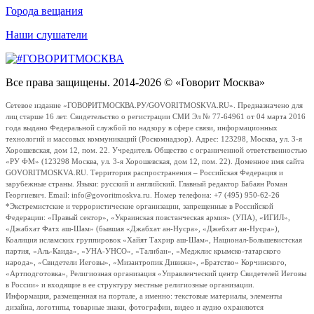
Города вещания
Наши слушатели
Все права защищены. 2014-2026 © «Говорит Москва»
Сетевое издание «ГОВОРИТМОСКВА.РУ/GOVORITMOSKVA.RU». Предназначено для
лиц старше 16 лет. Свидетельство о регистрации СМИ Эл № 77-64961 от 04 марта 2016
года выдано Федеральной службой по надзору в сфере связи, информационных
технологий и массовых коммуникаций (Роскомнадзор). Адрес: 123298, Москва, ул. 3-я
Хорошевская, дом 12, пом. 22. Учредитель Общество с ограниченной ответственностью
«РУ ФМ» (123298 Москва, ул. 3-я Хорошевская, дом 12, пом. 22). Доменное имя сайта
GOVORITMOSKVA.RU. Территория распространения – Российская Федерация и
зарубежные страны. Языки: русский и английский. Главный редактор Бабаян Роман
Георгиевич. Email: info@govoritmoskva.ru. Номер телефона: +7 (495) 950-62-26
*Экстремистские и террористические организации, запрещенные в Российской
Федерации: «Правый сектор», «Украинская повстанческая армия» (УПА), «ИГИЛ»,
«Джабхат Фатх аш-Шам» (бывшая «Джабхат ан-Нусра», «Джебхат ан-Нусра»),
Коалиция исламских группировок «Хайят Тахрир аш-Шам», Национал-Большевистская
партия, «Аль-Каида», «УНА-УНСО», «Талибан», «Меджлис крымско-татарского
народа», «Свидетели Иеговы», «Мизантропик Дивижн», «Братство» Корчинского,
«Артподготовка», Религиозная организация «Управленческий центр Свидетелей Иеговы
в России» и входящие в ее структуру местные религиозные организации.
Информация, размещенная на портале, а именно: текстовые материалы, элементы
дизайна, логотипы, товарные знаки, фотографии, видео и аудио охраняются