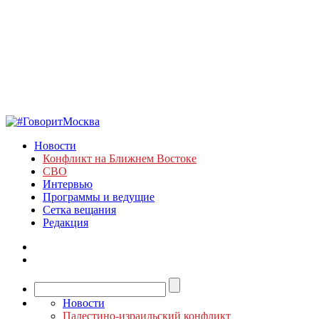
Новости
Конфликт на Ближнем Востоке
СВО
Интервью
Программы и ведущие
Сетка вещания
Редакция
Новости
Палестино-израильский конфликт