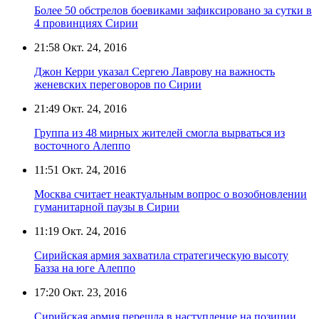
Более 50 обстрелов боевиками зафиксировано за сутки в
4 провинциях Сирии
21:58
Окт. 24, 2016
Джон Керри указал Сергею Лаврову на важность
женевских переговоров по Сирии
21:49
Окт. 24, 2016
Группа из 48 мирных жителей смогла вырваться из
восточного Алеппо
11:51
Окт. 24, 2016
Москва считает неактуальным вопрос о возобновлении
гуманитарной паузы в Сирии
11:19
Окт. 24, 2016
Сирийская армия захватила стратегическую высоту
Базза на юге Алеппо
17:20
Окт. 23, 2016
Сирийская армия перешла в наступление на позиции