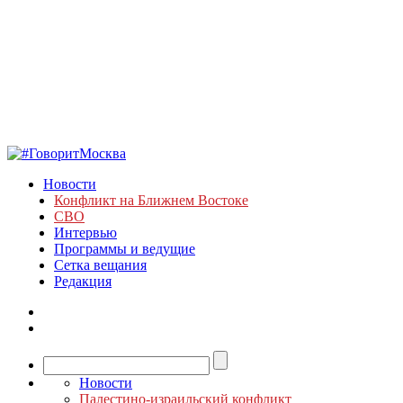
Новости
Конфликт на Ближнем Востоке
СВО
Интервью
Программы и ведущие
Сетка вещания
Редакция
Новости
Палестино-израильский конфликт