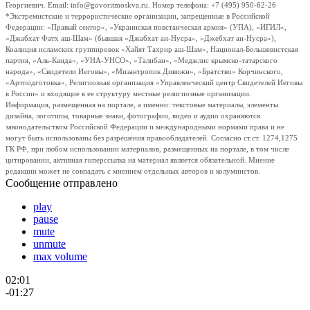
Георгиевич. Email: info@govoritmoskva.ru. Номер телефона: +7 (495) 950-62-26
*Экстремистские и террористические организации, запрещенные в Российской
Федерации: «Правый сектор», «Украинская повстанческая армия» (УПА), «ИГИЛ»,
«Джабхат Фатх аш-Шам» (бывшая «Джабхат ан-Нусра», «Джебхат ан-Нусра»),
Коалиция исламских группировок «Хайят Тахрир аш-Шам», Национал-Большевистская
партия, «Аль-Каида», «УНА-УНСО», «Талибан», «Меджлис крымско-татарского
народа», «Свидетели Иеговы», «Мизантропик Дивижн», «Братство» Корчинского,
«Артподготовка», Религиозная организация «Управленческий центр Свидетелей Иеговы
в России» и входящие в ее структуру местные религиозные организации.
Информация, размещенная на портале, а именно: текстовые материалы, элементы
дизайна, логотипы, товарные знаки, фотографии, видео и аудио охраняются
законодательством Российской Федерации и международными нормами права и не
могут быть использованы без разрешения правообладателей. Согласно ст.ст. 1274,1275
ГК РФ, при любом использовании материалов, размещенных на портале, в том числе
цитировании, активная гиперссылка на материал является обязательной. Мнение
редакции может не совпадать с мнением отдельных авторов и колумнистов.
Сообщение отправлено
play
pause
mute
unmute
max volume
02:01
-01:27