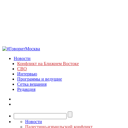
Новости
Конфликт на Ближнем Востоке
СВО
Интервью
Программы и ведущие
Сетка вещания
Редакция
Новости
Палестино-израильский конфликт