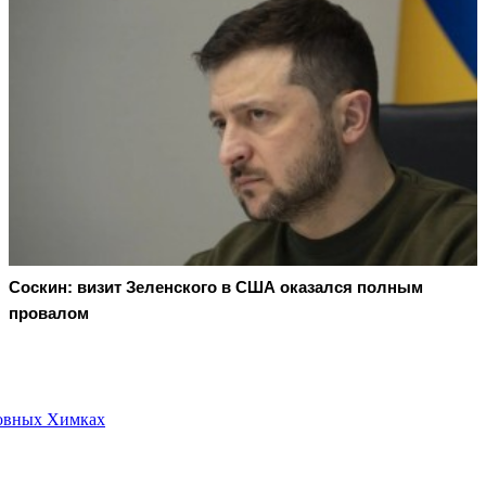
Соскин: визит Зеленского в США оказался полным
провалом
ковных Химках