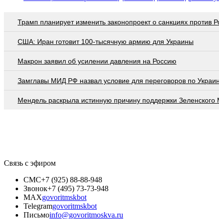
Трамп планирует изменить законопроект о санкциях против Р
США: Иран готовит 100-тысячную армию для Украины
Макрон заявил об усилении давления на Россию
Замглавы МИД РФ назвал условие для переговоров по Украи
Мендель раскрыла истинную причину поддержки Зеленского
Связь с эфиром
СМС
+7 (925) 88-88-948
Звонок
+7 (495) 73-73-948
MAX
govoritmskbot
Telegram
govoritmskbot
Письмо
info@govoritmoskva.ru