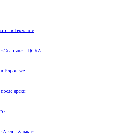
натов в Германии
тче «Спартак»—ЦСКА
в в Воронеже
 после драки
мо»
у «Арены Химки»