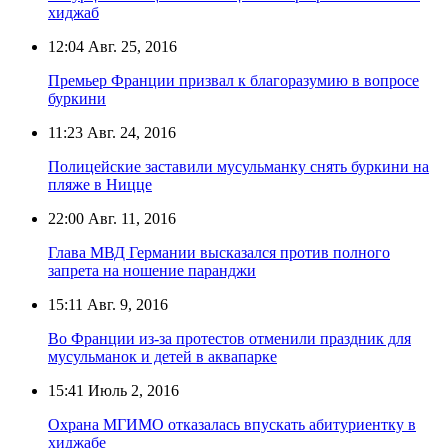
хиджаб
12:04
Авг. 25, 2016
Премьер Франции призвал к благоразумию в вопросе
буркини
11:23
Авг. 24, 2016
Полицейские заставили мусульманку снять буркини на
пляже в Ницце
22:00
Авг. 11, 2016
Глава МВД Германии высказался против полного
запрета на ношение паранджи
15:11
Авг. 9, 2016
Во Франции из-за протестов отменили праздник для
мусульманок и детей в аквапарке
15:41
Июль 2, 2016
Охрана МГИМО отказалась впускать абитуриентку в
хиджабе