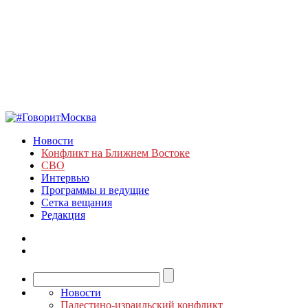
Новости
Конфликт на Ближнем Востоке
СВО
Интервью
Программы и ведущие
Сетка вещания
Редакция
Новости
Палестино-израильский конфликт