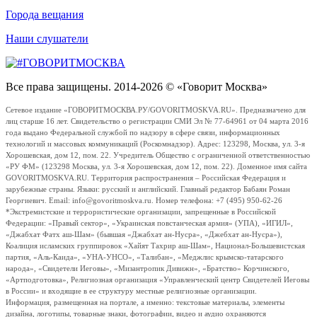
Города вещания
Наши слушатели
Все права защищены. 2014-2026 © «Говорит Москва»
Сетевое издание «ГОВОРИТМОСКВА.РУ/GOVORITMOSKVA.RU». Предназначено для
лиц старше 16 лет. Свидетельство о регистрации СМИ Эл № 77-64961 от 04 марта 2016
года выдано Федеральной службой по надзору в сфере связи, информационных
технологий и массовых коммуникаций (Роскомнадзор). Адрес: 123298, Москва, ул. 3-я
Хорошевская, дом 12, пом. 22. Учредитель Общество с ограниченной ответственностью
«РУ ФМ» (123298 Москва, ул. 3-я Хорошевская, дом 12, пом. 22). Доменное имя сайта
GOVORITMOSKVA.RU. Территория распространения – Российская Федерация и
зарубежные страны. Языки: русский и английский. Главный редактор Бабаян Роман
Георгиевич. Email: info@govoritmoskva.ru. Номер телефона: +7 (495) 950-62-26
*Экстремистские и террористические организации, запрещенные в Российской
Федерации: «Правый сектор», «Украинская повстанческая армия» (УПА), «ИГИЛ»,
«Джабхат Фатх аш-Шам» (бывшая «Джабхат ан-Нусра», «Джебхат ан-Нусра»),
Коалиция исламских группировок «Хайят Тахрир аш-Шам», Национал-Большевистская
партия, «Аль-Каида», «УНА-УНСО», «Талибан», «Меджлис крымско-татарского
народа», «Свидетели Иеговы», «Мизантропик Дивижн», «Братство» Корчинского,
«Артподготовка», Религиозная организация «Управленческий центр Свидетелей Иеговы
в России» и входящие в ее структуру местные религиозные организации.
Информация, размещенная на портале, а именно: текстовые материалы, элементы
дизайна, логотипы, товарные знаки, фотографии, видео и аудио охраняются