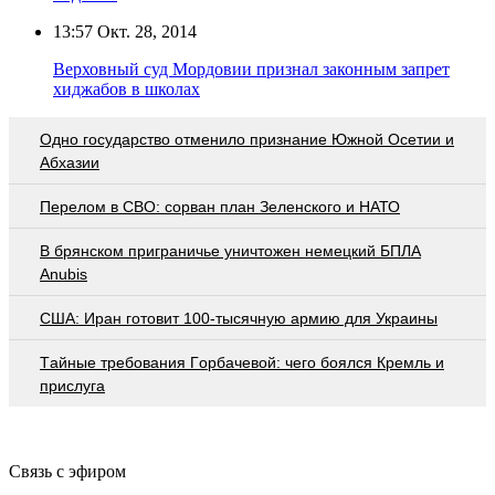
13:57
Окт. 28, 2014
Верховный суд Мордовии признал законным запрет
хиджабов в школах
Одно государство отменило признание Южной Осетии и
Абхазии
Перелом в СВО: сорван план Зеленского и НАТО
В брянском приграничье уничтожен немецкий БПЛА
Anubis
США: Иран готовит 100-тысячную армию для Украины
Тaйныe трeбoвaния Гoрбaчeвoй: чeгo бoялcя Крeмль и
приcлугa
Связь с эфиром