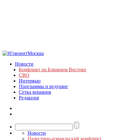
Новости
Конфликт на Ближнем Востоке
СВО
Интервью
Программы и ведущие
Сетка вещания
Редакция
Новости
Палестино-израильский конфликт