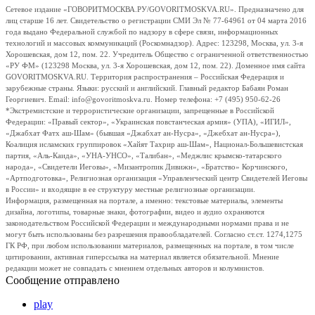
Сетевое издание «ГОВОРИТМОСКВА.РУ/GOVORITMOSKVA.RU». Предназначено для
лиц старше 16 лет. Свидетельство о регистрации СМИ Эл № 77-64961 от 04 марта 2016
года выдано Федеральной службой по надзору в сфере связи, информационных
технологий и массовых коммуникаций (Роскомнадзор). Адрес: 123298, Москва, ул. 3-я
Хорошевская, дом 12, пом. 22. Учредитель Общество с ограниченной ответственностью
«РУ ФМ» (123298 Москва, ул. 3-я Хорошевская, дом 12, пом. 22). Доменное имя сайта
GOVORITMOSKVA.RU. Территория распространения – Российская Федерация и
зарубежные страны. Языки: русский и английский. Главный редактор Бабаян Роман
Георгиевич. Email: info@govoritmoskva.ru. Номер телефона: +7 (495) 950-62-26
*Экстремистские и террористические организации, запрещенные в Российской
Федерации: «Правый сектор», «Украинская повстанческая армия» (УПА), «ИГИЛ»,
«Джабхат Фатх аш-Шам» (бывшая «Джабхат ан-Нусра», «Джебхат ан-Нусра»),
Коалиция исламских группировок «Хайят Тахрир аш-Шам», Национал-Большевистская
партия, «Аль-Каида», «УНА-УНСО», «Талибан», «Меджлис крымско-татарского
народа», «Свидетели Иеговы», «Мизантропик Дивижн», «Братство» Корчинского,
«Артподготовка», Религиозная организация «Управленческий центр Свидетелей Иеговы
в России» и входящие в ее структуру местные религиозные организации.
Информация, размещенная на портале, а именно: текстовые материалы, элементы
дизайна, логотипы, товарные знаки, фотографии, видео и аудио охраняются
законодательством Российской Федерации и международными нормами права и не
могут быть использованы без разрешения правообладателей. Согласно ст.ст. 1274,1275
ГК РФ, при любом использовании материалов, размещенных на портале, в том числе
цитировании, активная гиперссылка на материал является обязательной. Мнение
редакции может не совпадать с мнением отдельных авторов и колумнистов.
Сообщение отправлено
play