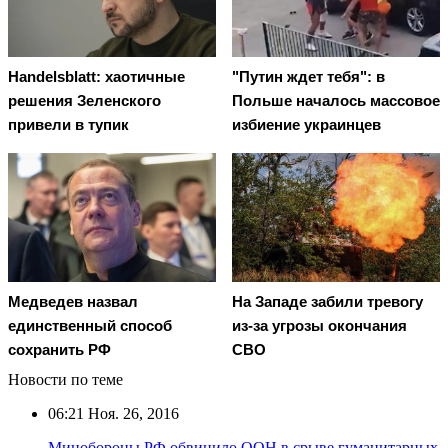
Handelsblatt: хаотичные
"Путин ждет тебя": в
решения Зеленского
Польше началось массовое
привели в тупик
избиение украинцев
Медведев назвал
На Западе забили тревогу
единственный способ
из-за угрозы окончания
сохранить РФ
СВО
Новости по теме
06:21
Ноя. 26, 2016
Минобороны РФ обвинило ООН в срыве гуманитарных