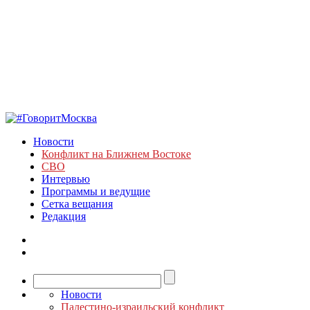
Новости
Конфликт на Ближнем Востоке
СВО
Интервью
Программы и ведущие
Сетка вещания
Редакция
Новости
Палестино-израильский конфликт