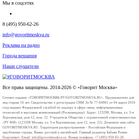
Мы в соцсетях
8 (495) 950-62-26
info@govoritmoskva.ru
Реклама на радио
Города вещания
Наши слушатели
Все права защищены. 2014-2026 © «Говорит Москва»
Сетевое издание «ГОВОРИТМОСКВА.РУ/GOVORITMOSKVA.RU». Предназначено для
лиц старше 16 лет. Свидетельство о регистрации СМИ Эл № 77-64961 от 04 марта 2016
года выдано Федеральной службой по надзору в сфере связи, информационных
технологий и массовых коммуникаций (Роскомнадзор). Адрес: 123298, Москва, ул. 3-я
Хорошевская, дом 12, пом. 22. Учредитель Общество с ограниченной ответственностью
«РУ ФМ» (123298 Москва, ул. 3-я Хорошевская, дом 12, пом. 22). Доменное имя сайта
GOVORITMOSKVA.RU. Территория распространения – Российская Федерация и
зарубежные страны. Языки: русский и английский. Главный редактор Бабаян Роман
Георгиевич. Email: info@govoritmoskva.ru. Номер телефона: +7 (495) 950-62-26