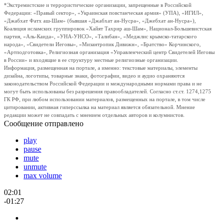
*Экстремистские и террористические организации, запрещенные в Российской
Федерации: «Правый сектор», «Украинская повстанческая армия» (УПА), «ИГИЛ»,
«Джабхат Фатх аш-Шам» (бывшая «Джабхат ан-Нусра», «Джебхат ан-Нусра»),
Коалиция исламских группировок «Хайят Тахрир аш-Шам», Национал-Большевистская
партия, «Аль-Каида», «УНА-УНСО», «Талибан», «Меджлис крымско-татарского
народа», «Свидетели Иеговы», «Мизантропик Дивижн», «Братство» Корчинского,
«Артподготовка», Религиозная организация «Управленческий центр Свидетелей Иеговы
в России» и входящие в ее структуру местные религиозные организации.
Информация, размещенная на портале, а именно: текстовые материалы, элементы
дизайна, логотипы, товарные знаки, фотографии, видео и аудио охраняются
законодательством Российской Федерации и международными нормами права и не
могут быть использованы без разрешения правообладателей. Согласно ст.ст. 1274,1275
ГК РФ, при любом использовании материалов, размещенных на портале, в том числе
цитировании, активная гиперссылка на материал является обязательной. Мнение
редакции может не совпадать с мнением отдельных авторов и колумнистов.
Сообщение отправлено
play
pause
mute
unmute
max volume
02:01
-01:27